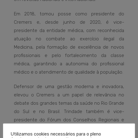
Em 2018, tomou posse como presidente do
Cremers e, desde junho de 2020, é vice-
presidente da entidade médica, com reconhecida
atuação no combate ao exercício ilegal da
Medicina, pela formação de excelência de novos
profissionais e pelo fortalecimento da classe
médica, garantindo a autonomia do profissional
médico e o atendimento de qualidade à população.
Defensor de uma gestão moderna e inovadora,
elevou o Cremers a um papel de relevância no
debate dos grandes temas da saúde no Rio Grande
do Sul e no Brasil. Trindade também é vice-
presidente do Fórum dos Conselhos Regionais e
Ordens das Profissões Regulamentadas.
Utilizamos cookies necessários para o pleno