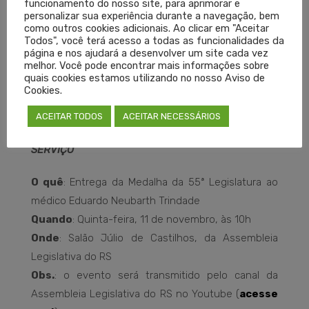
funcionamento do nosso site, para aprimorar e
Sobre a Medalha
personalizar sua experiência durante a navegação, bem
como outros cookies adicionais. Ao clicar em "Aceitar
Todos", você terá acesso a todas as funcionalidades da
A Medalha da 55ª Legislatura é regulamentada pela
página e nos ajudará a desenvolver um site cada vez
Resolução de Mesa 942/2009, e constitui
melhor. Você pode encontrar mais informações sobre
quais cookies estamos utilizando no nosso Aviso de
homenagem institucional da Assembleia Legislativa
Cookies.
a ser entregue por deputados a pessoas físicas ou
ACEITAR TODOS
ACEITAR NECESSÁRIOS
jurídicas.
SERVIÇO
O quê
: Entrega da Medalha da 55ª Legislatura ao
médico Eduardo Neubarth Trindade
Quando
: Quinta-feira, 11 de novembro, às 10h
Onde
: Salão Júlio de Castilhos, da Assembleia
Legislativa do RS
Obs.
: o evento será transmitido pelo canal da
Assembleia Legislativa do RS no Youtube (
acesse