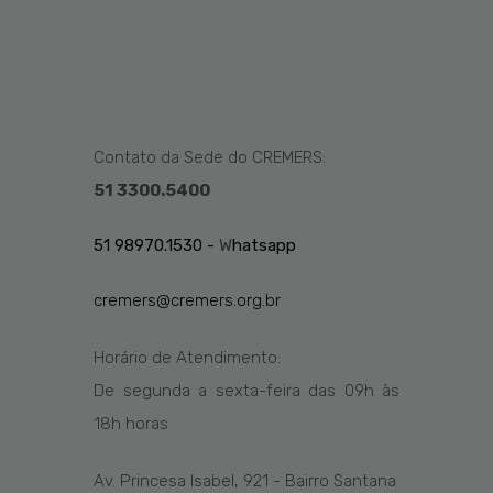
Contato da Sede do CREMERS:
51 3300.5400
51 98970.1530 -
W
hatsapp
cremers@cremers.org.br
Horário de Atendimento:
De segunda a sexta-feira das
09h
às
1
8
h
horas
Av. Princesa Isabel, 921 - Bairro Santana