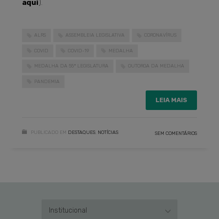
aqui
).
ALRS
ASSEMBLEIA LEGISLATIVA
CORONAVÍRUS
COVID
COVID-19
MEDALHA
MEDALHA DA 55ª LEGISLATURA
OUTORGA DA MEDALHA
PANDEMIA
LEIA MAIS
PUBLICADO EM
DESTAQUES
,
NOTÍCIAS
SEM COMENTÁRIOS
Institucional