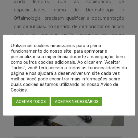
ainda lembrou que as sociedades de
especialidades, como de Dermatologia e
Oftalmologia, precisam qualificar a documentação
das denúncias, no sentido de demonstrar os riscos
a que as pessoas estão expostas ao serem
orientadas ou atendidas por profissionais não
Utilizamos cookies necessários para o pleno
funcionamento do nosso site, para aprimorar e
médicos.
personalizar sua experiência durante a navegação, bem
como outros cookies adicionais. Ao clicar em "Aceitar
Todos", você terá acesso a todas as funcionalidades da
página e nos ajudará a desenvolver um site cada vez
melhor. Você pode encontrar mais informações sobre
quais cookies estamos utilizando no nosso Aviso de
Cookies.
ACEITAR TODOS
ACEITAR NECESSÁRIOS