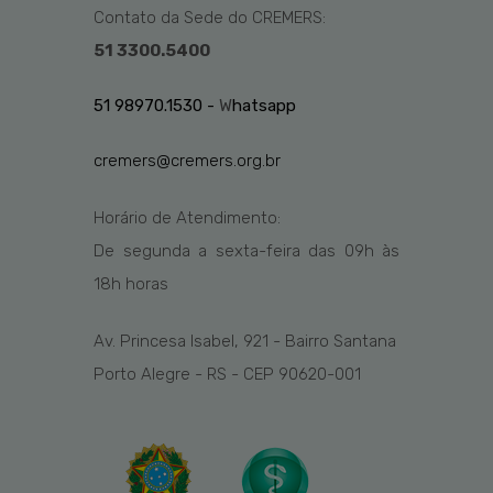
Contato da Sede do CREMERS:
51 3300.5400
51 98970.1530 -
W
hatsapp
cremers@cremers.org.br
Horário de Atendimento:
De segunda a sexta-feira das
09h
às
1
8
h
horas
Av. Princesa Isabel, 921 - Bairro Santana
Porto Alegre - RS - CEP 90620-001