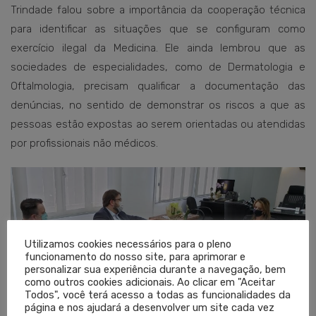
Trindade falou sobre a importância da cooperação técnica
para identificar as situações que se configuram como
exercício ilegal da Medicina. Ele ainda lembrou que as
sociedades de especialidades, como de Dermatologia e
Oftalmologia, precisam qualificar a documentação das
denúncias, no sentido de demonstrar os riscos a que as
pessoas estão expostas ao serem orientadas ou atendidas
por profissionais não médicos.
Utilizamos cookies necessários para o pleno
funcionamento do nosso site, para aprimorar e
personalizar sua experiência durante a navegação, bem
como outros cookies adicionais. Ao clicar em "Aceitar
Todos", você terá acesso a todas as funcionalidades da
página e nos ajudará a desenvolver um site cada vez