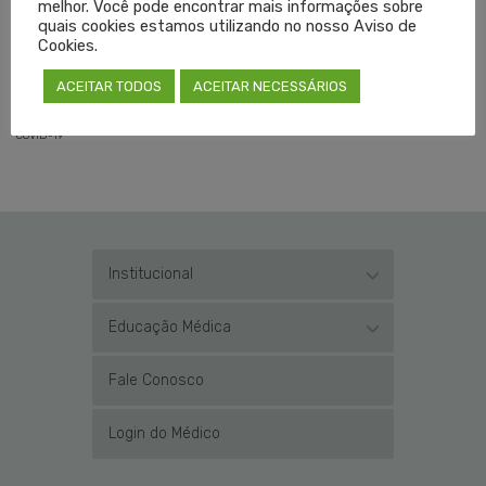
melhor. Você pode encontrar mais informações sobre
quais cookies estamos utilizando no nosso Aviso de
Cookies.
ACEITAR TODOS
ACEITAR NECESSÁRIOS
TAGGED EM:
COVID-19
,
LIBERAÇÃO DE PRESOS
,
PARECER TECNICO
,
PRESOS
,
PRESOS COM
COVID-19
Institucional
Educação Médica
Fale Conosco
Login do Médico