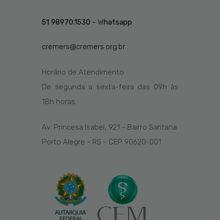
51 98970.1530 -
W
hatsapp
cremers@cremers.org.br
Horário de Atendimento:
De segunda a sexta-feira das
09h
às
1
8
h
horas
Av. Princesa Isabel, 921 - Bairro Santana
Porto Alegre - RS - CEP 90620-001