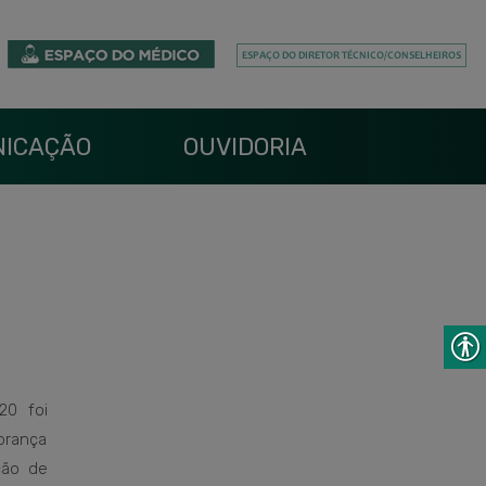
ICAÇÃO
OUVIDORIA
20 foi
brança
ção de