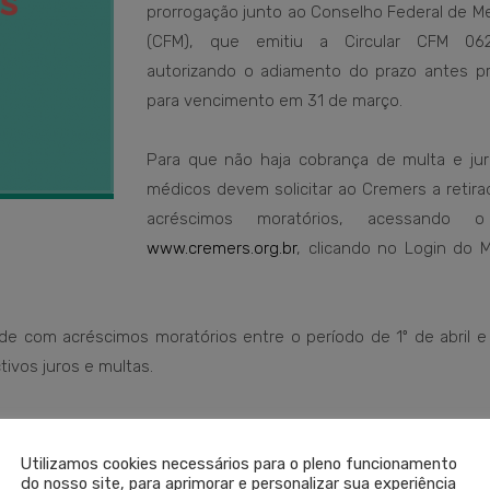
prorrogação junto ao Conselho Federal de Me
(CFM), que emitiu a Circular CFM 062
autorizando o adiamento do prazo antes pr
para vencimento em 31 de março.
Para que não haja cobrança de multa e jur
médicos devem solicitar ao Cremers a retira
acréscimos moratórios, acessando o
www.cremers.org.br
, clicando no Login do M
 com acréscimos moratórios entre o período de 1º de abril e
tivos juros e multas.
nte até o dia 30 de junho, desde que não haja débitos de exer
Utilizamos cookies necessários para o pleno funcionamento
do nosso site, para aprimorar e personalizar sua experiência