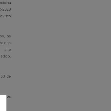
dicina
/2020
evisto
os, os
da dos
 site
édico,
 30 de
cícios