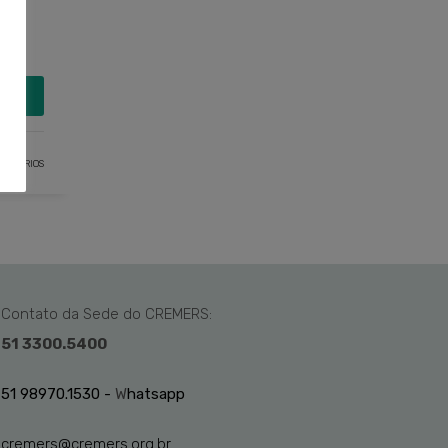
MAIS
ENTÁRIOS
Contato da Sede do CREMERS:
51 3300.5400
51 98970.1530 -
W
hatsapp
cremers@cremers.org.br