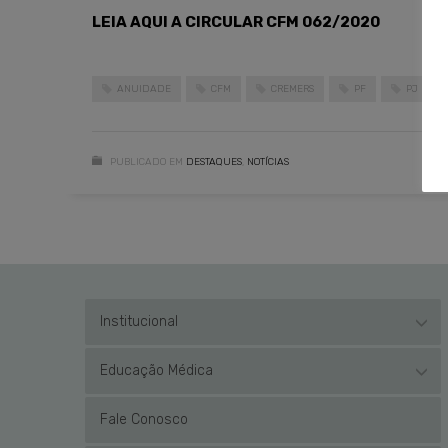
LEIA AQUI A CIRCULAR CFM 062/2020
ANUIDADE
CFM
CREMERS
PF
PJ
PUBLICADO EM
DESTAQUES
,
NOTÍCIAS
Institucional
Educação Médica
Fale Conosco