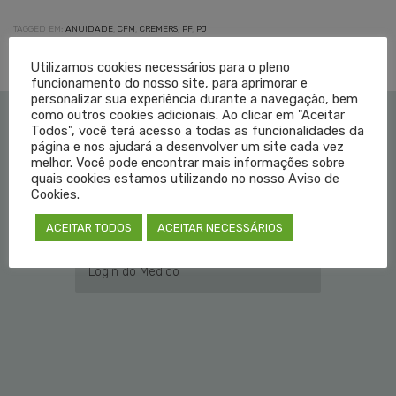
TAGGED EM:
ANUIDADE
,
CFM
,
CREMERS
,
PF
,
PJ
Utilizamos cookies necessários para o pleno
funcionamento do nosso site, para aprimorar e
personalizar sua experiência durante a navegação, bem
como outros cookies adicionais. Ao clicar em "Aceitar
Todos", você terá acesso a todas as funcionalidades da
Institucional
página e nos ajudará a desenvolver um site cada vez
melhor. Você pode encontrar mais informações sobre
quais cookies estamos utilizando no nosso Aviso de
Educação Médica
Cookies.
ACEITAR TODOS
Fale Conosco
ACEITAR NECESSÁRIOS
Login do Médico