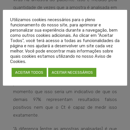
quantidade de vezes que a amostra é analisada em
laboratório até que o vírus seja detectado: quanto
Utilizamos cookies necessários para o pleno
menos ciclos até a detecção do Sars-CoV-2, maior
funcionamento do nosso site, para aprimorar e
personalizar sua experiência durante a navegação, bem
pode ser a carga viral do paciente. Se mais ciclos
como outros cookies adicionais. Ao clicar em "Aceitar
forem empregados até o diagnóstico positivo,
Todos", você terá acesso a todas as funcionalidades da
página e nos ajudará a desenvolver um site cada vez
menor seria a quantidade de vírus no organismo.
melhor. Você pode encontrar mais informações sobre
quais cookies estamos utilizando no nosso Aviso de
Portanto, os cientistas afirmam na carta que, ao
Cookies.
submeterem todas as amostras positivas a mais
ACEITAR TODOS
ACEITAR NECESSÁRIOS
de 35 ciclos, somente 3% seguiam dando positivo
para o Sars-CoV-2. Não é mencionado em nenhum
momento que isso seria um indicativo de que os
demais 97% representam resultados falsos
positivos nem que o Ct é capaz de medir isso
exatamente.
“A diferença [entre as amostras analisadas] é que