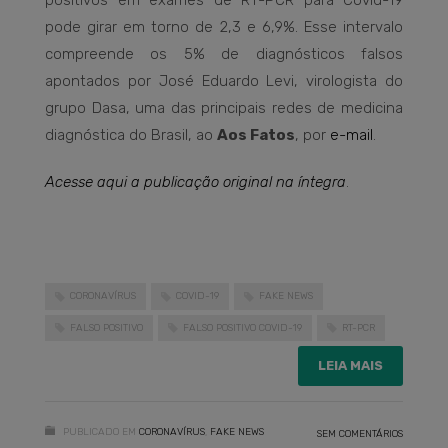
positivos em exames de RT-PCR para Covid-19
pode girar em torno de 2,3 e 6,9%. Esse intervalo
compreende os 5% de diagnósticos falsos
apontados por José Eduardo Levi, virologista do
grupo Dasa, uma das principais redes de medicina
diagnóstica do Brasil, ao
Aos Fatos
, por
e-mail
.
Acesse aqui a publicação original na íntegra
.
CORONAVÍRUS
COVID-19
FAKE NEWS
FALSO POSITIVO
FALSO POSITIVO COVID-19
RT-PCR
LEIA MAIS
PUBLICADO EM
CORONAVÍRUS
,
FAKE NEWS
SEM COMENTÁRIOS