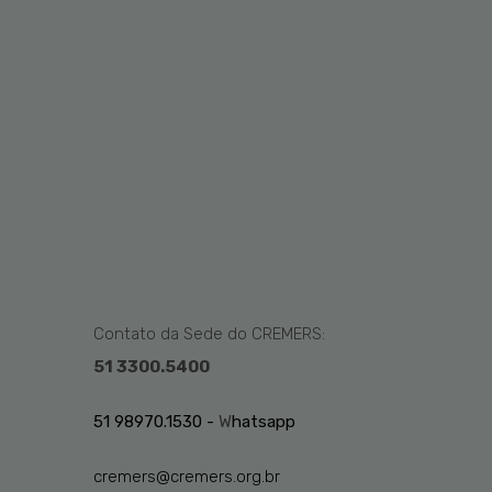
Contato da Sede do CREMERS:
51 3300.5400
51 98970.1530 -
W
hatsapp
cremers@cremers.org.br