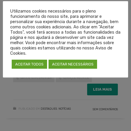
As reuniões da Câmara contam com a participação
Utilizamos cookies necessários para o pleno
funcionamento do nosso site, para aprimorar e
de conselheiros, representantes das sociedades
personalizar sua experiência durante a navegação, bem
de especialidades e dos Conselhos Regionais de
como outros cookies adicionais. Ao clicar em "Aceitar
Todos", você terá acesso a todas as funcionalidades da
Medicina de todo o Brasil. A última reunião pode ser
página e nos ajudará a desenvolver um site cada vez
conferida no Youtube:
https://bit.ly/3zNdynJ
.
melhor. Você pode encontrar mais informações sobre
quais cookies estamos utilizando no nosso Aviso de
Cookies.
ANS
CONSELHO REGIONAL DE MEDICINA
CREMERS
ACEITAR TODOS
ACEITAR NECESSÁRIOS
CRM RS
HONORÁRIOS MÉDICOS
PLANOS DE SAÚDE
SAÚDE SUPLEMENTAR
SERVIÇOS MÉDICOS
LEIA MAIS
PUBLICADO EM
DESTAQUES
,
NOTÍCIAS
SEM COMENTÁRIOS