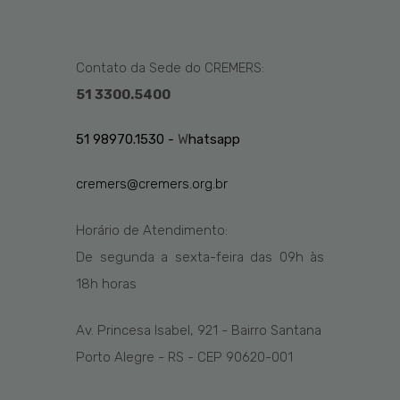
Contato da Sede do CREMERS:
51 3300.5400
51 98970.1530 -
W
hatsapp
cremers@cremers.org.br
Horário de Atendimento:
De segunda a sexta-feira das
09h
às
1
8
h
horas
Av. Princesa Isabel, 921 - Bairro Santana
Porto Alegre - RS - CEP 90620-001