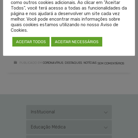
como outros cookies adicionais. Ao clicar em "Aceitar
Todos", você terá acesso a todas as funcionalidades da
CORONAVÍRUS
COVID-19
SUPLEMENTAÇÃO
página e nos ajudará a desenvolver um site cada vez
melhor. Você pode encontrar mais informações sobre
TRATAMENTO COVID-19
TRATAMENTO MÉDICO
quais cookies estamos utilizando no nosso Aviso de
Cookies.
VITAMINA D
ACEITAR TODOS
ACEITAR NECESSÁRIOS
LEIA MAIS
PUBLICADO EM
CORONAVÍRUS
,
DESTAQUES
,
NOTÍCIAS
SEM COMENTÁRIOS
Institucional
Educação Médica