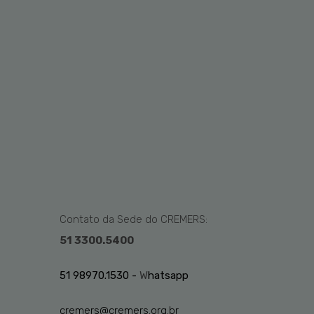
Contato da Sede do CREMERS:
51 3300.5400
51 98970.1530 -
W
hatsapp
cremers@cremers.org.br