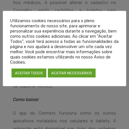
Aos médicos, é possível alterar o cadastro no
Conselho, emitir certidões e boletos para
pagamento da anuidade, acessar os artigos da
Utilizamos cookies necessários para o pleno
funcionamento do nosso site, para aprimorar e
plataforma de conhecimento médico Medpedia,
personalizar sua experiência durante a navegação, bem
entre outros serviços.
como outros cookies adicionais. Ao clicar em "Aceitar
Todos", você terá acesso a todas as funcionalidades da
página e nos ajudará a desenvolver um site cada vez
Para fazer solicitações específicas, o médico pode
melhor. Você pode encontrar mais informações sobre
acessar o menu Contatos, um canal de
quais cookies estamos utilizando no nosso Aviso de
Cookies.
comunicação direto entre os profissionais e os
setores do Cremers. Dificuldades e erros na
ACEITAR TODOS
ACEITAR NECESSÁRIOS
aplicação devem ser comunicados pelo Formulário
de Suporte Técnico.
Como baixar
O app do Cremers funciona como os outros
aplicativos instalados nos celulares e tablets. A
aplicação está disponível nas lojas dos sistemas