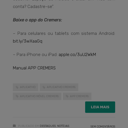
conta? Cadastre-se”.
Baixe o app do Cremers:
– Para celulares ou tablets com sistema Android:
bit.ly/3wXaaGq
– Para iPhone ou iPad:
apple.co/3uU2WkM
Manual APP CREMERS
APLICATIVO
APLICATIVO CREMERS
APLICATIVO MÓVEL CREMERS
APP CREMERS
LEIA MAIS
PUBLICADO EM
DESTAQUES
,
NOTÍCIAS
SEM COMENTÁRIOS