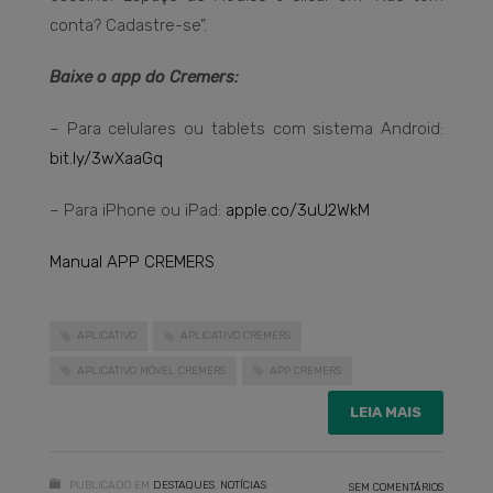
conta? Cadastre-se”.
Baixe o app do Cremers:
– Para celulares ou tablets com sistema Android:
bit.ly/3wXaaGq
– Para iPhone ou iPad:
apple.co/3uU2WkM
Manual APP CREMERS
APLICATIVO
APLICATIVO CREMERS
APLICATIVO MÓVEL CREMERS
APP CREMERS
LEIA MAIS
PUBLICADO EM
DESTAQUES
,
NOTÍCIAS
SEM COMENTÁRIOS