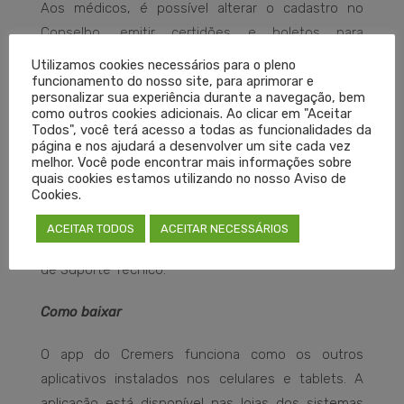
Aos médicos, é possível alterar o cadastro no
Conselho, emitir certidões e boletos para
pagamento da anuidade, acessar os artigos da
Utilizamos cookies necessários para o pleno
funcionamento do nosso site, para aprimorar e
plataforma de conhecimento médico Medpedia,
personalizar sua experiência durante a navegação, bem
entre outros serviços.
como outros cookies adicionais. Ao clicar em "Aceitar
Todos", você terá acesso a todas as funcionalidades da
página e nos ajudará a desenvolver um site cada vez
Para fazer solicitações específicas, o médico pode
melhor. Você pode encontrar mais informações sobre
acessar o menu Contatos, um canal de
quais cookies estamos utilizando no nosso Aviso de
Cookies.
comunicação direto entre os profissionais e os
setores do Cremers. Dificuldades e erros na
ACEITAR TODOS
ACEITAR NECESSÁRIOS
aplicação devem ser comunicados pelo Formulário
de Suporte Técnico.
Como baixar
O app do Cremers funciona como os outros
aplicativos instalados nos celulares e tablets. A
aplicação está disponível nas lojas dos sistemas