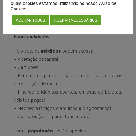
quais cookies estamos utilizando no nosso Aviso de
aplicativo foi desenvolvido pela equipe de TI do
Cookies.
Cremers em parceria com a empresa GBR
ACEITAR TODOS
ACEITAR NECESSÁRIOS
Sistemas.
Funcionalidades
Pelo app, os
médicos
podem acessar:
– Alteração cadastral
– Certidões
– Ferramenta para emissão de receitas, atestados
e requisição de exames
– Financeiro (débitos abertos, emissão de boletos,
débitos pagos)
– Medpedia (artigos científicos e diagnósticos)
– Contatos (canal para atendimento)
Para a
população
, está disponível: