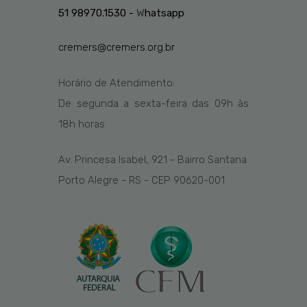
51 98970.1530 -
W
hatsapp
cremers@cremers.org.br
Horário de Atendimento:
De segunda a sexta-feira das
09h
às
1
8
h
horas
Av. Princesa Isabel, 921 - Bairro Santana
Porto Alegre - RS - CEP 90620-001