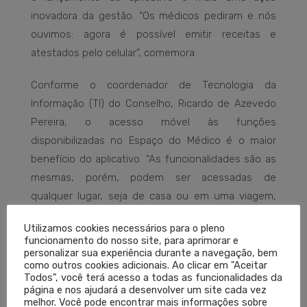
inovadora da gestão. “Os médicos pediram e nós
ouvimos: agora é possível emitir receitas e
atestados pelo celular”, comemora.
Conforme o coordenador de Tecnologia da
Informação (TI) do Conselho, Ricardo de Azevedo
Pereira, o acesso móvel às funções
disponibilizadas no Espaço do Médico é o maior
benefício do aplicativo. “As funcionalidades são as
mesmas, porém, podem ser acessadas de
qualquer lugar, seja de casa ou em uma viagem,
basta ter acesso à Internet”, esclarece.
Utilizamos cookies necessários para o pleno
funcionamento do nosso site, para aprimorar e
Melhorias serão implementadas a partir do acesso
personalizar sua experiência durante a navegação, bem
e uso nos mais diversos dispositivos. Em breve,
como outros cookies adicionais. Ao clicar em "Aceitar
Todos", você terá acesso a todas as funcionalidades da
uma versão responsiva do Espaço do Médico
página e nos ajudará a desenvolver um site cada vez
(adaptada para acesso móvel) estará disponível. O
melhor. Você pode encontrar mais informações sobre