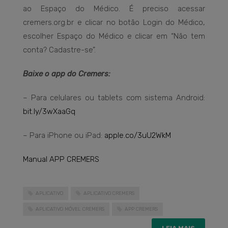
ao Espaço do Médico. É preciso acessar
cremers.org.br e clicar no botão Login do Médico,
escolher Espaço do Médico e clicar em “Não tem
conta? Cadastre-se”.
Baixe o app do Cremers:
– Para celulares ou tablets com sistema Android:
bit.ly/3wXaaGq
– Para iPhone ou iPad:
apple.co/3uU2WkM
Manual APP CREMERS
APLICATIVO
APLICATIVO CREMERS
APLICATIVO MÓVEL CREMERS
APP CREMERS