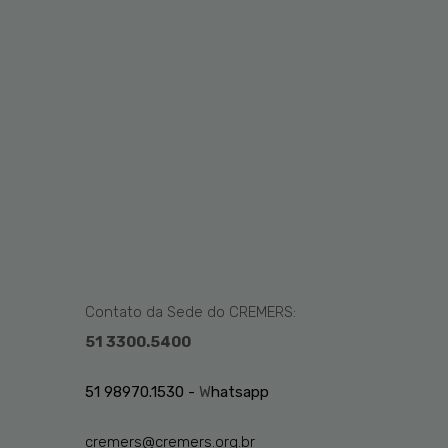
Contato da Sede do CREMERS:
51 3300.5400
51 98970.1530 -
W
hatsapp
cremers@cremers.org.br