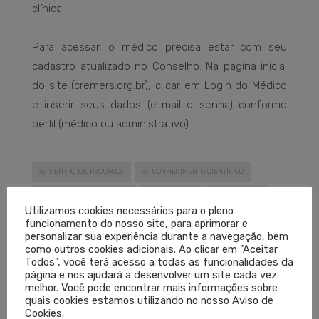
clínica.
Para acessar, o médico precisa estar com seu
cadastro atualizado no Conselho. Na página inicial
do site (cremers.org.br), clicar em Login do Médico
e inserir seus dados (e-mail e senha) conforme
perfil (médico ou administrativo).
CENTRO DE RECURSOS
CONHECIMENTO CIENTÍFICO
ENCICLOPEDIA MÉDICA
MEDIPEDIA
MEDPEDIA
Utilizamos cookies necessários para o pleno
MEDPEDIA CREMERS
MEDPEDIA RS
funcionamento do nosso site, para aprimorar e
personalizar sua experiência durante a navegação, bem
PLATAFORMA DE CONHECIMENTO
como outros cookies adicionais. Ao clicar em "Aceitar
Todos", você terá acesso a todas as funcionalidades da
LEIA MAIS
página e nos ajudará a desenvolver um site cada vez
melhor. Você pode encontrar mais informações sobre
quais cookies estamos utilizando no nosso Aviso de
Cookies.
PUBLICADO EM
CORONAVÍRUS
,
DESTAQUES
,
NOTÍCIAS
SEM COMENTÁRIOS