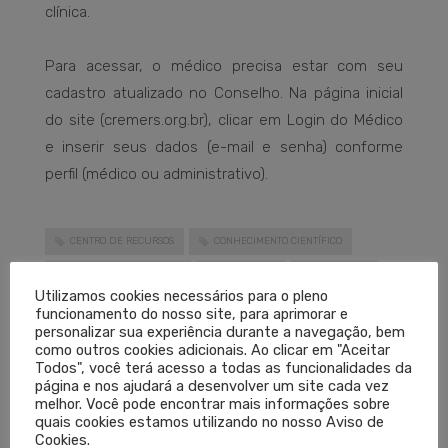
clínica.
Para acessar, o médico precisa estar com seu
cadastro atualizado no Conselho. Na página inicial
do site (cremers.org.br), clicar em Login do Médico
e inserir seus dados (e-mail e senha) conforme
perfil (médico ou administrativo).
CENTRO DE RECURSOS
CONHECIMENTO CIENTÍFICO
ENCICLOPEDIA MÉDICA
MEDIPEDIA
MEDPEDIA
Utilizamos cookies necessários para o pleno
MEDPEDIA CREMERS
MEDPEDIA RS
funcionamento do nosso site, para aprimorar e
personalizar sua experiência durante a navegação, bem
PLATAFORMA DE CONHECIMENTO
como outros cookies adicionais. Ao clicar em "Aceitar
Todos", você terá acesso a todas as funcionalidades da
LEIA MAIS
página e nos ajudará a desenvolver um site cada vez
melhor. Você pode encontrar mais informações sobre
quais cookies estamos utilizando no nosso Aviso de
Cookies.
PUBLICADO EM
CORONAVÍRUS
,
DESTAQUES
,
NOTÍCIAS
SEM COMENTÁRIOS