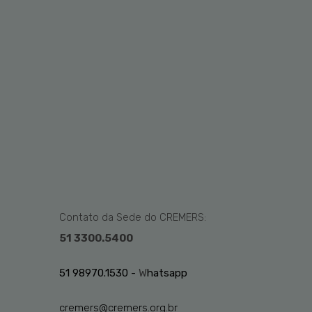
Contato da Sede do CREMERS:
51 3300.5400
51 98970.1530 -
W
hatsapp
cremers@cremers.org.br