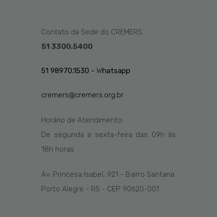
Contato da Sede do CREMERS:
51 3300.5400
51 98970.1530 -
W
hatsapp
cremers@cremers.org.br
Horário de Atendimento:
De segunda a sexta-feira das
09h
às
1
8
h
horas
Av. Princesa Isabel, 921 - Bairro Santana
Porto Alegre - RS - CEP 90620-001