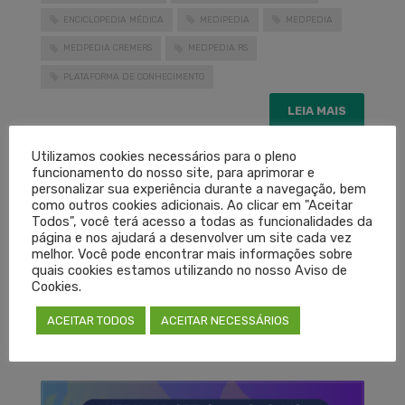
ENCICLOPEDIA MÉDICA
MEDIPEDIA
MEDPEDIA
MEDPEDIA CREMERS
MEDPEDIA RS
PLATAFORMA DE CONHECIMENTO
LEIA MAIS
Utilizamos cookies necessários para o pleno
funcionamento do nosso site, para aprimorar e
PUBLICADO EM
CORONAVÍRUS
,
DESTAQUES
,
NOTÍCIAS
SEM COMENTÁRIOS
personalizar sua experiência durante a navegação, bem
como outros cookies adicionais. Ao clicar em "Aceitar
Todos", você terá acesso a todas as funcionalidades da
página e nos ajudará a desenvolver um site cada vez
melhor. Você pode encontrar mais informações sobre
Cremers e EBSCO farão
quais cookies estamos utilizando no nosso Aviso de
Cookies.
webinar sobre Medpedia
ACEITAR TODOS
ACEITAR NECESSÁRIOS
SEXTA-FEIRA, 22 MAIO 2020
POR
ASSESSORIA DE IMPRENSA