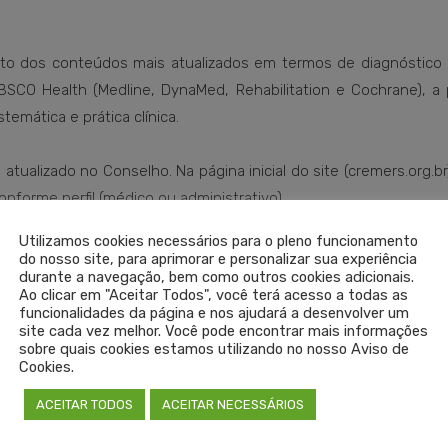
nto dos conteúdos mais atualizados em termos de diagnóstico
SCO Health (Medline, DynaMed, Rehabilitation e Cochrane), a 
temática e prática clínica.
tualizado no Conselho. Na página inicial do site (cremers.org.br)
onforme perfil (médico ou administrativo).
Utilizamos cookies necessários para o pleno funcionamento
do nosso site, para aprimorar e personalizar sua experiência
durante a navegação, bem como outros cookies adicionais.
ÉDICA
,
MEDIPEDIA
,
MEDPEDIA
,
MEDPEDIA CREMERS
,
MEDPEDIA RS
,
PLATAFORMA DE CONHECI
Ao clicar em "Aceitar Todos", você terá acesso a todas as
funcionalidades da página e nos ajudará a desenvolver um
site cada vez melhor. Você pode encontrar mais informações
sobre quais cookies estamos utilizando no nosso Aviso de
Cookies.
ACEITAR TODOS
ACEITAR NECESSÁRIOS