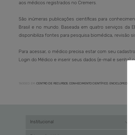
aos médicos registrados no Cremers.
São inúmeras publicações científicas para conhecime
Brasil e no mundo. Baseada em quatro serviços da EB
disponibiliza fontes para pesquisa biomédica, revisão sis
Para acessar, o médico precisa estar com seu cadastro a
Login do Médico e inserir seus dados (e-mail e senha) c
TAGGED EM:
CENTRO DE RECURSOS
,
CONHECIMENTO CIENTÍFICO
,
ENCICLOPEDIA M
Institucional