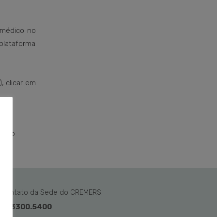
 médico no
plataforma
, clicar em
MENTO
Contato da Sede do CREMERS:
51 3300.5400