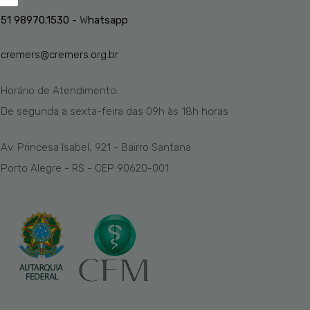
51 98970.1530 -
W
hatsapp
cremers@cremers.org.br
Horário de Atendimento:
De segunda a sexta-feira das
09h
às 1
8
h
horas
Av. Princesa Isabel, 921 - Bairro Santana
Porto Alegre - RS - CEP 90620-001