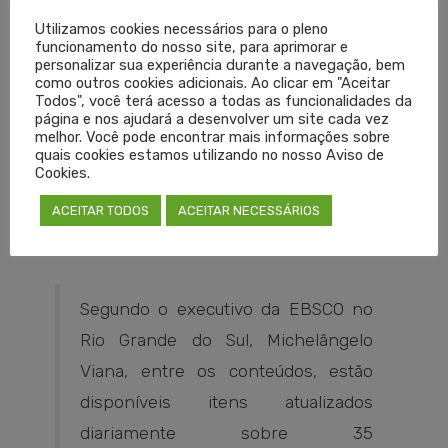
quatro serviços da EBSCO Health (Medline, DynaMed,
Utilizamos cookies necessários para o pleno
Rehabilitation e Cochrane), a plataforma disponibiliza fontes
funcionamento do nosso site, para aprimorar e
para pesquisa biomédica, revisão sistemática e prática
personalizar sua experiência durante a navegação, bem
como outros cookies adicionais. Ao clicar em "Aceitar
clínica.
Todos", você terá acesso a todas as funcionalidades da
página e nos ajudará a desenvolver um site cada vez
melhor. Você pode encontrar mais informações sobre
Para acessar, o médico precisa estar com seu cadastro
quais cookies estamos utilizando no nosso Aviso de
atualizado no Conselho. Na página inicial do site
Cookies.
(
cremers.org.br
), clicar em Login do Médico e inserir seus
ACEITAR TODOS
ACEITAR NECESSÁRIOS
dados (e-mail e senha) conforme perfil (médico ou
administrativo).
Segundo o executivo da EBSCO no
Rio Grande do Sul, Michelângelo
Viana, entre os conteúdos, estão
disponíveis itens atualizados
diariamente sobre 35