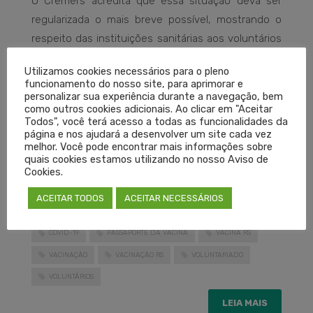
O Cremers acredita que essa situação deva ser
regularizada o mais breve possível, mostrando o
respeito das instituições sanitárias aos voluntários
e à ciência brasileira.
Utilizamos cookies necessários para o pleno
funcionamento do nosso site, para aprimorar e
Porto Alegre, 3 de outubro de 2021.
personalizar sua experiência durante a navegação, bem
como outros cookies adicionais. Ao clicar em "Aceitar
Todos", você terá acesso a todas as funcionalidades da
Dr. Carlos Isaia Filho
página e nos ajudará a desenvolver um site cada vez
Presidente do Cremers
melhor. Você pode encontrar mais informações sobre
quais cookies estamos utilizando no nosso Aviso de
Cookies.
CARTEIRA DE VACINAÇÃO
COMPROVANTE DE VACINAÇÃO
ACEITAR TODOS
ACEITAR NECESSÁRIOS
CONECTE SUS
CONECTESUS
COVID RS
COVID-19
PASSAPORTE DA VACINA
VACINA RS
VACINAÇÃO
VACINAÇÃO RS
VOLUNTARIADO
VOLUNTÁRIOS
LEIA MAIS