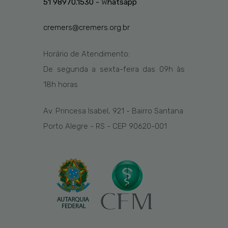
51 98970.1530 -
W
hatsapp
cremers@cremers.org.br
Horário de Atendimento:
De segunda a sexta-feira das
09h
às
1
8
h
horas
Av. Princesa Isabel, 921 - Bairro Santana
Porto Alegre - RS - CEP 90620-001