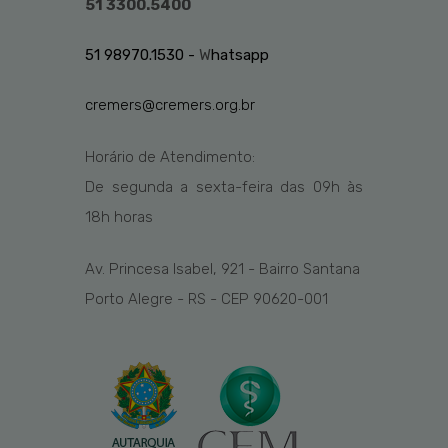
51 3300.5400
51 98970.1530 -
W
hatsapp
cremers@cremers.org.br
Horário de Atendimento:
De segunda a sexta-feira das
09h
às
1
8
h
horas
Av. Princesa Isabel, 921 - Bairro Santana
Porto Alegre - RS - CEP 90620-001