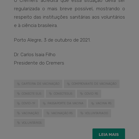
O Cremers acredita que essa situação deva ser
regularizada o mais breve possível, mostrando o
respeito das instituições sanitárias aos voluntários
e à ciência brasileira.
Porto Alegre, 3 de outubro de 2021.
Dr. Carlos Isaia Filho
Presidente do Cremers
CARTEIRA DE VACINAÇÃO
COMPROVANTE DE VACINAÇÃO
CONECTE SUS
CONECTESUS
COVID RS
COVID-19
PASSAPORTE DA VACINA
VACINA RS
VACINAÇÃO
VACINAÇÃO RS
VOLUNTARIADO
VOLUNTÁRIOS
LEIA MAIS