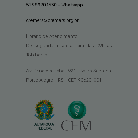
51 98970.1530 -
W
hatsapp
cremers@cremers.org.br
Horário de Atendimento:
De segunda a sexta-feira das
09h
às
1
8
h
horas
Av. Princesa Isabel, 921 - Bairro Santana
Porto Alegre - RS - CEP 90620-001