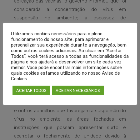
aplicação das vacinas, o governo informou que foi
considerada a concentração do vírus em
suspensão no ambiente; a escassez de
profissionais de Saúde com formação específica; os
Utilizamos cookies necessários para o pleno
serviços fechados em caso de surtos entre
funcionamento do nosso site, para aprimorar e
profissionais; e os pacientes vulneráveis, que em
personalizar sua experiência durante a navegação, bem
como outros cookies adicionais. Ao clicar em "Aceitar
muitos cenários não podem receber a vacina,
Todos", você terá acesso a todas as funcionalidades da
sendo que os profissionais se tornam os vetores
página e nos ajudará a desenvolver um site cada vez
melhor. Você pode encontrar mais informações sobre
principais.
quais cookies estamos utilizando no nosso Aviso de
Cookies.
Já sobre as justificativas técnicas, as áreas
ACEITAR TODOS
ACEITAR NECESSÁRIOS
exclusivas para atendimento Covid-19 com
concentração maior do vírus; a ventilação mecânica
e outros aparelhos que favoreçam a suspensão do
vírus no ambiente; as áreas fechadas em
instituições que possam apresentar surto e
acarretar o fechamento de unidade devido à