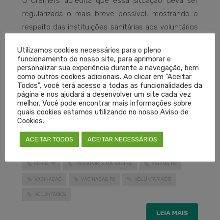
O Cremers acredita que essa situação deva ser
regularizada o mais breve possível, mostrando o
respeito das instituições sanitárias aos voluntários
e à ciência brasileira.
Utilizamos cookies necessários para o pleno
funcionamento do nosso site, para aprimorar e
Porto Alegre, 3 de outubro de 2021.
personalizar sua experiência durante a navegação, bem
como outros cookies adicionais. Ao clicar em "Aceitar
Todos", você terá acesso a todas as funcionalidades da
Dr. Carlos Isaia Filho
página e nos ajudará a desenvolver um site cada vez
Presidente do Cremers
melhor. Você pode encontrar mais informações sobre
quais cookies estamos utilizando no nosso Aviso de
Cookies.
CARTEIRA DE VACINAÇÃO
COMPROVANTE DE VACINAÇÃO
ACEITAR TODOS
ACEITAR NECESSÁRIOS
CONECTE SUS
CONECTESUS
COVID RS
COVID-19
PASSAPORTE DA VACINA
VACINA RS
VACINAÇÃO
VACINAÇÃO RS
VOLUNTARIADO
VOLUNTÁRIOS
LEIA MAIS