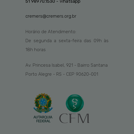
51 98970.1530 -
W
hatsapp
cremers@cremers.org.br
Horário de Atendimento:
De segunda a sexta-feira das
09h
às
1
8
h
horas
Av. Princesa Isabel, 921 - Bairro Santana
Porto Alegre - RS - CEP 90620-001