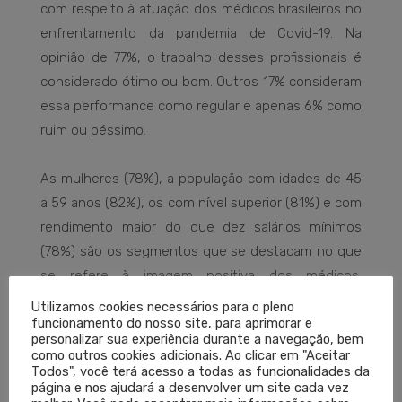
com respeito à atuação dos médicos brasileiros no
enfrentamento da pandemia de Covid-19. Na
opinião de 77%, o trabalho desses profissionais é
considerado ótimo ou bom. Outros 17% consideram
essa performance como regular e apenas 6% como
ruim ou péssimo.
As mulheres (78%), a população com idades de 45
a 59 anos (82%), os com nível superior (81%) e com
rendimento maior do que dez salários mínimos
(78%) são os segmentos que se destacam no que
se refere à imagem positiva dos médicos.
Geograficamente, o bom conceito não apresenta
Utilizamos cookies necessários para o pleno
funcionamento do nosso site, para aprimorar e
grandes variações por região, ficando, em média,
personalizar sua experiência durante a navegação, bem
em 76%.
como outros cookies adicionais. Ao clicar em "Aceitar
Todos", você terá acesso a todas as funcionalidades da
página e nos ajudará a desenvolver um site cada vez
Pandemia
– Essa avaliação do trabalho dos