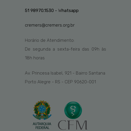
51 98970.1530 -
W
hatsapp
cremers@cremers.org.br
Horário de Atendimento:
De segunda a sexta-feira das
09h
às
1
8
h
horas
Av. Princesa Isabel, 921 - Bairro Santana
Porto Alegre - RS - CEP 90620-001