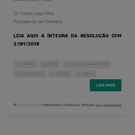
Dr. Carlos Isaia Filho
Presidente do Cremers
LEIA AQUI A ÍNTEGRA DA RESOLUÇÃO CFM
2.181/2018
CREMERS
MÉDICA
NOTA DE ESCLARECIMENTO
OZONIOTERAPIA
PESQUISA
PRÁTICA
LEIA MAIS
PUBLICADO EM
CORONAVÍRUS
,
DESTAQUES
,
NOTÍCIAS
SEM COMENTÁRIOS