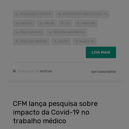
ATENDIMENTO MÉDICO
ATENDIMENTO MÉDICO COVID-19
CREMERS
CRM RS
IPO
PESQUISA
PESQUISA ALRS
PESQUISA ASSEMBLEIA
PESQUISA CREMERS
SAÚDE
SAÚDE RS
LEIA MAIS
PUBLICADO EM
NOTÍCIAS
SEM COMENTÁRIOS
CFM lança pesquisa sobre
impacto da Covid-19 no
trabalho médico