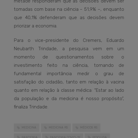
metade responderam que as decisões devem ser
tomadas com base na ciência – 51,9% –, enquanto
que 40,1% defenderam que as decisões devem
priorizar a economia.
Para o vice-presidente do Cremers, Eduardo
Neubarth Trindade, a pesquisa vem em um
momento de questionamentos sobre o
investimento feito na ciência, tornando de
fundamental importância medir o grau de
satisfação do cidadão, tanto em relação à vacina
quanto em relação à classe médica: “Estar ao lado
da população e da medicina é nosso propósito”,
finaliza Trindade.
MEDICINA
MEDICINA RS
MÉDICOS RS
PANDEMIA
PANDEMIA COVID-19
PESQUISA