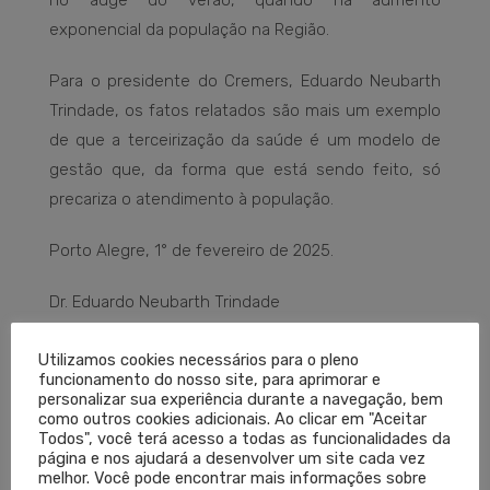
no auge do verão, quando há aumento
exponencial da população na Região.
Para o presidente do Cremers, Eduardo Neubarth
Trindade, os fatos relatados são mais um exemplo
de que a terceirização da saúde é um modelo de
gestão que, da forma que está sendo feito, só
precariza o atendimento à população.
Porto Alegre, 1° de fevereiro de 2025.
Dr. Eduardo Neubarth Trindade
Presidente do Cremers
Utilizamos cookies necessários para o pleno
funcionamento do nosso site, para aprimorar e
personalizar sua experiência durante a navegação, bem
CREMERS
DENÚNCIA
ÉTICA
HOSPITAL
como outros cookies adicionais. Ao clicar em "Aceitar
Todos", você terá acesso a todas as funcionalidades da
MEDICINA
MÉDICOS
NOTA
página e nos ajudará a desenvolver um site cada vez
melhor. Você pode encontrar mais informações sobre
LEIA MAIS