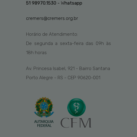
51 98970.1530 -
W
hatsapp
cremers@cremers.org.br
Horário de Atendimento:
De segunda a sexta-feira das
09h
às
1
8
h
horas
Av. Princesa Isabel, 921 - Bairro Santana
Porto Alegre - RS - CEP 90620-001