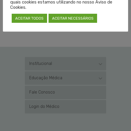
quais cookies estamos utilizando no nosso Aviso de
Cookies.
PUBLICADO EM
DESTAQUES
,
NOTÍCIAS
SEM COMENTÁRIOS
ACEITAR TODOS
ACEITAR NECESSÁRIOS
Institucional
Educação Médica
Fale Conosco
Login do Médico