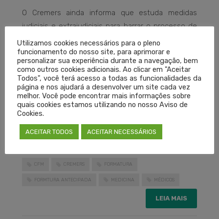
O Cremers ainda informa que estuda medidas
judiciais e extrajudiciais para barrar o processo de
antecipação de formatura.
Utilizamos cookies necessários para o pleno
funcionamento do nosso site, para aprimorar e
personalizar sua experiência durante a navegação, bem
como outros cookies adicionais. Ao clicar em "Aceitar
Todos", você terá acesso a todas as funcionalidades da
Porto Alegre, 18 de abril de 2020.
página e nos ajudará a desenvolver um site cada vez
melhor. Você pode encontrar mais informações sobre
quais cookies estamos utilizando no nosso Aviso de
Cookies.
Dr. Eduardo Neubarth Trindade
Presidente do Cremers
ACEITAR TODOS
ACEITAR NECESSÁRIOS
CFM
CREMERS
FORMATURA
FORMTURA ANTECIPADA
MEDICINA
MÉDICOS
LEIA MAIS