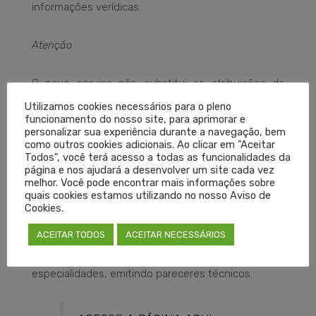
informações verídicas.
Atenção
O novo serviço não substitui as atribuições da
Ouvidoria e das Câmaras Técnicas do Conselho.
Utilizamos cookies necessários para o pleno
funcionamento do nosso site, para aprimorar e
Para orientações sobre atos médicos, denúncias
personalizar sua experiência durante a navegação, bem
sobre conduta profissional e esclarecimentos de
como outros cookies adicionais. Ao clicar em "Aceitar
Todos", você terá acesso a todas as funcionalidades da
dúvidas sobre o Código de Ética Médica, é possível
página e nos ajudará a desenvolver um site cada vez
entrar em contato com a Ouvidoria pelo telefone
melhor. Você pode encontrar mais informações sobre
quais cookies estamos utilizando no nosso Aviso de
(51) 3300-5400, opção 5, ou pelo e-mail
Cookies.
ouvidoria@cremers.org.br
. As Câmaras Técnicas
ACEITAR TODOS
ACEITAR NECESSÁRIOS
continuam trabalhando para orientar os médicos e
a população sobre assuntos específicos das
especialidades, emitindo pareceres técnicos.