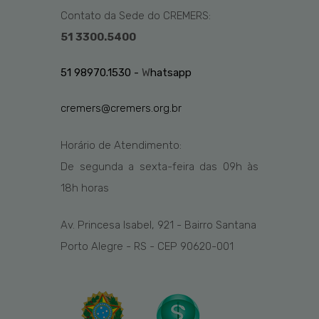
Contato da Sede do CREMERS:
51 3300.5400
51 98970.1530 -
W
hatsapp
cremers@cremers.org.br
Horário de Atendimento:
De segunda a sexta-feira das
09h
às
1
8
h
horas
Av. Princesa Isabel, 921 - Bairro Santana
Porto Alegre - RS - CEP 90620-001