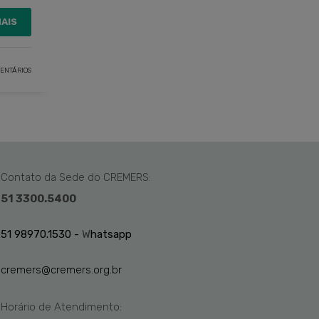
MAIS
ENTÁRIOS
Contato da Sede do CREMERS:
51 3300.5400
51 98970.1530 -
W
hatsapp
cremers@cremers.org.br
Horário de Atendimento: