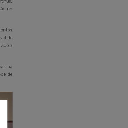
tínua,
ção no
pontos
óvel de
vido à
nas na
rede de