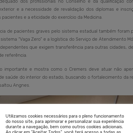
dequado dos profissionais no Conselho e da qualificação con
terior e a necessidade de revalidação dos diplomas e inscri
 pacientes e a eticidade do exercício da Medicina.
rência de pacientes graves pelo sistema estadual também foram 
o sistema “Vaga Zero” e a logística do Serviço de Atendimento M
ependentes que exigem transferência para outras cidades, de
e referência.
ito importante e mostra como o Cremers deve atuar não ape
 de saúde do interior do estado, buscando o fortalecimento da 
ssaltou Angnes.
Utilizamos cookies necessários para o pleno funcionamento
do nosso site, para aprimorar e personalizar sua experiência
durante a navegação, bem como outros cookies adicionais.
Ao clicar em "Aceitar Todos", você terá acesso a todas as