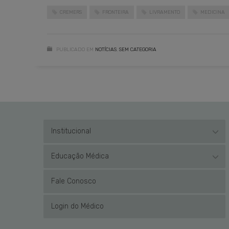
CREMERS
FRONTEIRA
LIVRAMENTO
MEDICINA
PUBLICADO EM
NOTÍCIAS
,
SEM CATEGORIA
Institucional
Educação Médica
Fale Conosco
Login do Médico