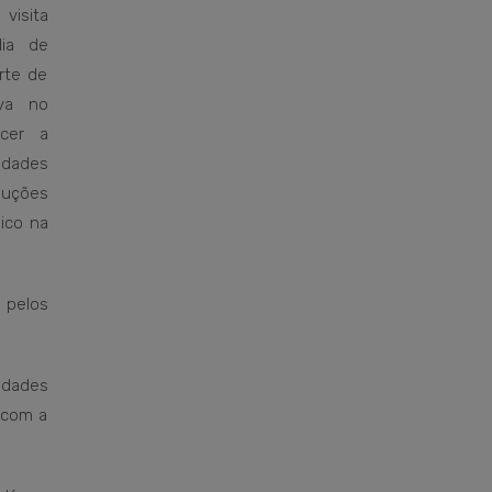
visita
dia de
rte de
va no
cer a
ldades
luções
ico na
 pelos
lidades
m com a