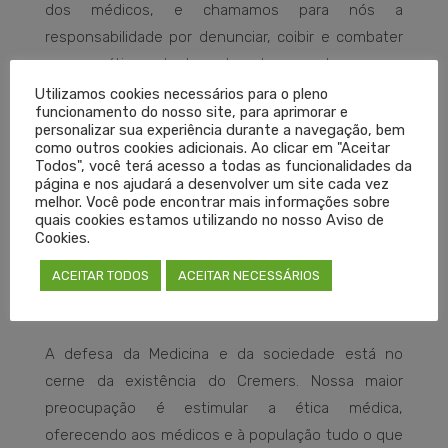
dos médicos, e chamamos para nós a
responsabilidade por denunciar, coibir e combater
essa prática, dentro do alcance de nossas
atribuições. Essa invasão ocorre em diversas
Utilizamos cookies necessários para o pleno
funcionamento do nosso site, para aprimorar e
especialidades – em particular, na oftalmologia, na
personalizar sua experiência durante a navegação, bem
dermatologia e na cirurgia plástica. Não podemos
como outros cookies adicionais. Ao clicar em "Aceitar
Todos", você terá acesso a todas as funcionalidades da
permitir que profissionais não preparados e não
página e nos ajudará a desenvolver um site cada vez
habilitados permaneçam impunes, riscando a
melhor. Você pode encontrar mais informações sobre
quais cookies estamos utilizando no nosso Aviso de
imagem da Medicina e colocando em risco a saúde
Cookies.
da população com procedimentos conduzidos de
ACEITAR TODOS
ACEITAR NECESSÁRIOS
forma errada ou tratamentos que causam mais
dano do que benefício.
A defesa da Medicina e da sociedade está no
cerne da existência do Cremers. Nossa maior
preocupação é estimular a ética médica,
oferecendo aos médicos e à população tudo o que