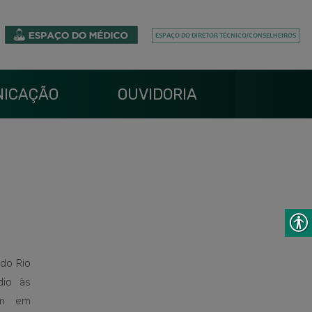
ICAÇÃO
OUVIDORIA
do Rio
dio às
im em