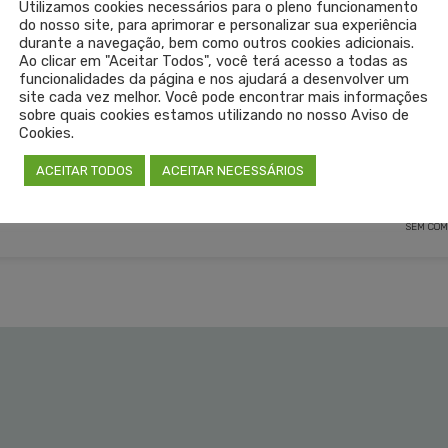
Utilizamos cookies necessários para o pleno funcionamento
Grande do Sul (Cremers)
do nosso site, para aprimorar e personalizar sua experiência
durante a navegação, bem como outros cookies adicionais.
Ao clicar em "Aceitar Todos", você terá acesso a todas as
funcionalidades da página e nos ajudará a desenvolver um
SAGRAVO
HOSPITAL DE CLÍNICAS
IDENIR CECCHIM
NOTA DE REPÚDIO
site cada vez melhor. Você pode encontrar mais informações
sobre quais cookies estamos utilizando no nosso Aviso de
Cookies.
LEIA 
ACEITAR TODOS
ACEITAR NECESSÁRIOS
SEM COM