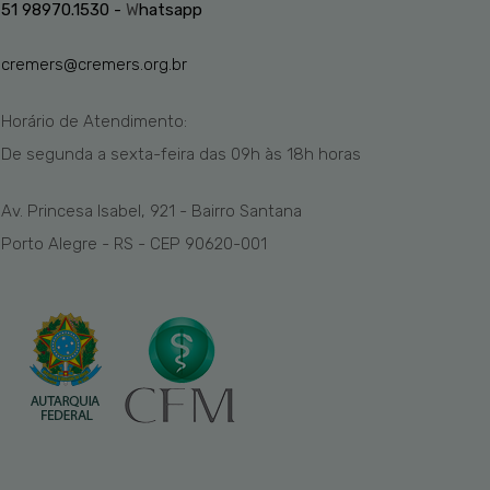
51 98970.1530 -
W
hatsapp
cremers@cremers.org.br
Horário de Atendimento:
De segunda a sexta-feira das
09h
às 1
8
h
horas
Av. Princesa Isabel, 921 - Bairro Santana
Porto Alegre - RS - CEP 90620-001