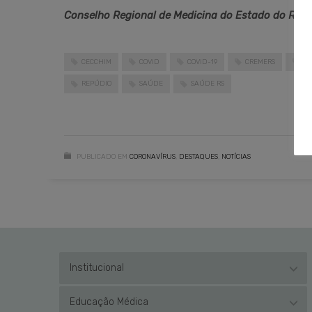
Conselho Regional de Medicina do Estado do Rio 
CECCHIM
COVID
COVID-19
CREMERS
DE
REPÚDIO
SAÚDE
SAÚDE RS
PUBLICADO EM
CORONAVÍRUS
,
DESTAQUES
,
NOTÍCIAS
Institucional
Educação Médica