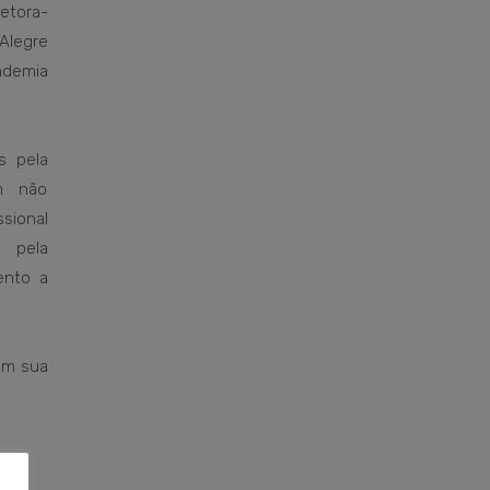
etora-
 Alegre
ndemia
s pela
am não
sional
 pela
ento a
em sua