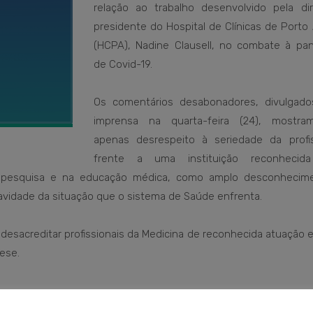
relação ao trabalho desenvolvido pela dir
presidente do Hospital de Clínicas de Porto
(HCPA), Nadine Clausell, no combate à pa
de Covid-19.
Os comentários desabonadores, divulgado
imprensa na quarta-feira (24), mostr
apenas desrespeito à seriedade da profis
frente a uma instituição reconhecida
na pesquisa e na educação médica, como amplo desconhecim
avidade da situação que o sistema de Saúde enfrenta.
esacreditar profissionais da Medicina de reconhecida atuação 
tese.