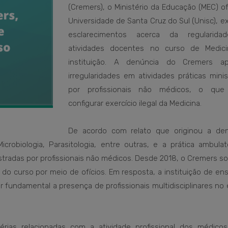
(Cremers), o Ministério da Educação (MEC) of
Universidade de Santa Cruz do Sul (Unisc), e
esclarecimentos acerca da regularida
atividades docentes no curso de Medic
instituição. A denúncia do Cremers a
irregularidades em atividades práticas mini
por profissionais não médicos, o que
configurar exercício ilegal da Medicina.
De acordo com relato que originou a den
icrobiologia, Parasitologia, entre outras, e a prática ambulat
tradas por profissionais não médicos. Desde 2018, o Cremers sol
o curso por meio de ofícios. Em resposta, a instituição de en
er fundamental a presença de profissionais multidisciplinares no
érias relacionadas com a atividade profissional dos médico