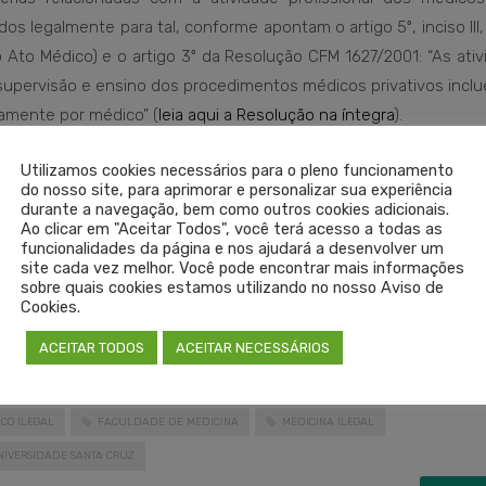
ados legalmente para tal, conforme apontam o artigo 5º, inciso III,
Ato Médico) e o artigo 3º da Resolução CFM 1627/2001: “As ativ
a, supervisão e ensino dos procedimentos médicos privativos inc
amente por médico” (
leia aqui a Resolução na íntegra
).
Utilizamos cookies necessários para o pleno funcionamento
 início em 2006 e foi autorizado após análise do Sistema Nacio
do nosso site, para aprimorar e personalizar sua experiência
ituição chegou a ser reconhecida em 2011, por meio da Portar
durante a navegação, bem como outros cookies adicionais.
Ao clicar em "Aceitar Todos", você terá acesso a todas as
em que a avaliação do Corpo Docente registrou nível 5 (o mais alt
funcionalidades da página e nos ajudará a desenvolver um
renovação de reconhecimento do referido curso.
site cada vez melhor. Você pode encontrar mais informações
sobre quais cookies estamos utilizando no nosso Aviso de
Cookies.
io 910/2020, em 27 de novembro de 2020, e aguarda esclarecimen
corridos.
ACEITAR TODOS
ACEITAR NECESSÁRIOS
ICO ILEGAL
FACULDADE DE MEDICINA
MEDICINA ILEGAL
NIVERSIDADE SANTA CRUZ