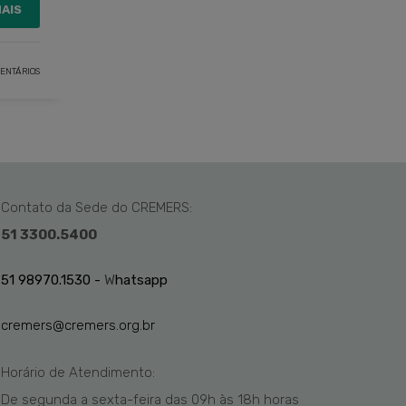
MAIS
ENTÁRIOS
Contato da Sede do CREMERS:
51 3300.5400
51 98970.1530 -
W
hatsapp
cremers@cremers.org.br
Horário de Atendimento:
De segunda a sexta-feira das
09h
às 1
8
h
horas