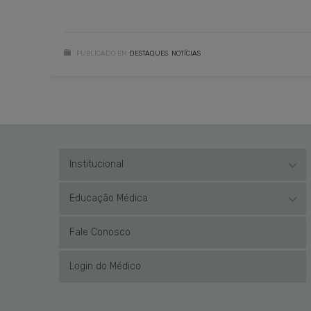
PUBLICADO EM
DESTAQUES
,
NOTÍCIAS
Institucional
Educação Médica
Fale Conosco
Login do Médico