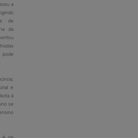
iciou a
xigindo
de de
ina da
pontou
stradas
 pode
úncia,
orial e
icita à
sino se
 ensino
s é de