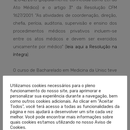
Ato Médico) e o artigo 3º da Resolução CFM
1627/2001: “As atividades de coordenação, direção,
chefia, perícia, auditoria, supervisão e ensino dos
procedimentos médicos privativos incluem-se
entre os atos médicos e devem ser exercidos
unicamente por médico” (
leia aqui a Resolução na
íntegra
).
O curso de Bacharelado em Medicina da Unisc teve
início em 2006 e foi autorizado após análise do
Utilizamos cookies necessários para o pleno
Sistema Nacional de Avaliação da Educação
funcionamento do nosso site, para aprimorar e
Superior (Sinaes). A instituição chegou a ser
personalizar sua experiência durante a navegação, bem
como outros cookies adicionais. Ao clicar em "Aceitar
reconhecida em 2011, por meio da Portaria 607
Todos", você terá acesso a todas as funcionalidades da
publicada no Diário Oficial da União, oportunidade
página e nos ajudará a desenvolver um site cada vez
melhor. Você pode encontrar mais informações sobre
em que a avaliação do Corpo Docente registrou
quais cookies estamos utilizando no nosso Aviso de
nível 5 (o mais alto nível do MEC). Atualmente,
Cookies.