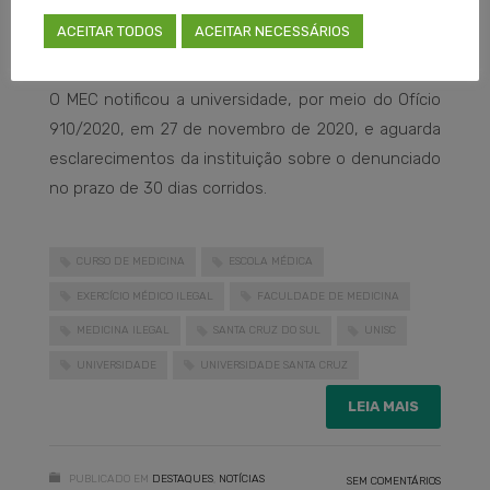
tramita no MEC processo de renovação de
ACEITAR TODOS
ACEITAR NECESSÁRIOS
reconhecimento do referido curso.
O MEC notificou a universidade, por meio do Ofício
910/2020, em 27 de novembro de 2020, e aguarda
esclarecimentos da instituição sobre o denunciado
no prazo de 30 dias corridos.
CURSO DE MEDICINA
ESCOLA MÉDICA
EXERCÍCIO MÉDICO ILEGAL
FACULDADE DE MEDICINA
MEDICINA ILEGAL
SANTA CRUZ DO SUL
UNISC
UNIVERSIDADE
UNIVERSIDADE SANTA CRUZ
LEIA MAIS
PUBLICADO EM
DESTAQUES
,
NOTÍCIAS
SEM COMENTÁRIOS