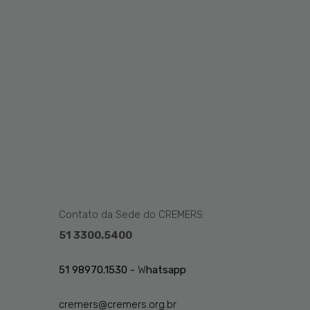
Contato da Sede do CREMERS:
51 3300.5400
51 98970.1530 -
W
hatsapp
cremers@cremers.org.br