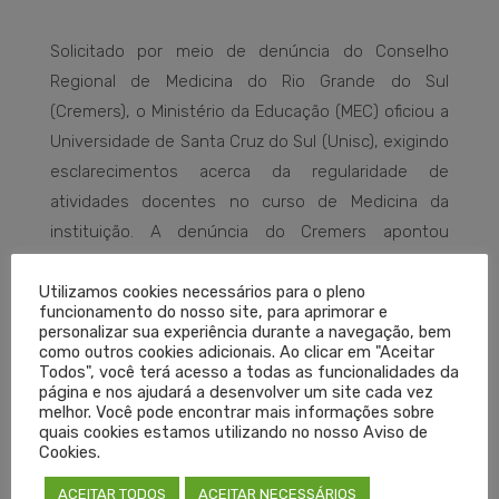
Solicitado por meio de denúncia do Conselho
Regional de Medicina do Rio Grande do Sul
(Cremers), o Ministério da Educação (MEC) oficiou a
Universidade de Santa Cruz do Sul (Unisc), exigindo
esclarecimentos acerca da regularidade de
atividades docentes no curso de Medicina da
instituição. A denúncia do Cremers apontou
irregularidades em atividades práticas ministradas
Utilizamos cookies necessários para o pleno
por profissionais não médicos, o que pode
funcionamento do nosso site, para aprimorar e
configurar exercício ilegal da Medicina.
personalizar sua experiência durante a navegação, bem
como outros cookies adicionais. Ao clicar em "Aceitar
Todos", você terá acesso a todas as funcionalidades da
De acordo com relato que originou a denúncia,
página e nos ajudará a desenvolver um site cada vez
melhor. Você pode encontrar mais informações sobre
aulas de disciplinas como Anatomia, Fisiologia,
quais cookies estamos utilizando no nosso Aviso de
Microbiologia, Parasitologia, entre outras, e a
Cookies.
prática ambulatorial e hospitalar ensinadas no
ACEITAR TODOS
ACEITAR NECESSÁRIOS