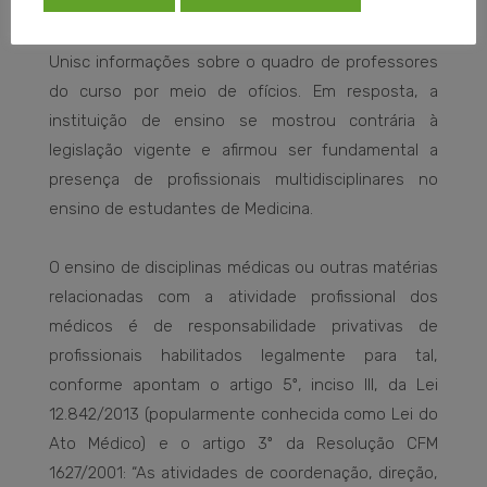
curso estavam sendo ministradas por profissionais
não médicos. Desde 2018, o Cremers solicita à
Unisc informações sobre o quadro de professores
do curso por meio de ofícios. Em resposta, a
instituição de ensino se mostrou contrária à
legislação vigente e afirmou ser fundamental a
presença de profissionais multidisciplinares no
ensino de estudantes de Medicina.
O ensino de disciplinas médicas ou outras matérias
relacionadas com a atividade profissional dos
médicos é de responsabilidade privativas de
profissionais habilitados legalmente para tal,
conforme apontam o artigo 5º, inciso III, da Lei
12.842/2013 (popularmente conhecida como Lei do
Ato Médico) e o artigo 3º da Resolução CFM
1627/2001: “As atividades de coordenação, direção,