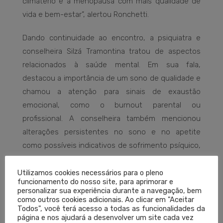
climatério e a menopausa com mais qualidade de
vida e bem-estar”, alertou Ronchetti.
Dando continuidade ao encontro, a psiquiatra e
conselheira Silzá Tramontina tratou de aspectos
relacionados à saúde mental. Em sua fala,
destacou a importância de um sono de qualidade e
chamou a atenção para sinais de exaustão
emocional, como o burnout parental ou
profissional. A conselheira também mencionou
alterações persistentes no sono e no apetite
como possíveis indicativos de sofrimento psíquico,
e apresentou estratégias de cuidado e prevenção
– entre elas, o fortalecimento da rede de apoio, a
Utilizamos cookies necessários para o pleno
funcionamento do nosso site, para aprimorar e
prática do autocuidado e o acompanhamento
personalizar sua experiência durante a navegação, bem
especializado.
como outros cookies adicionais. Ao clicar em "Aceitar
Todos", você terá acesso a todas as funcionalidades da
página e nos ajudará a desenvolver um site cada vez
“A conscientização sobre saúde mental é um passo