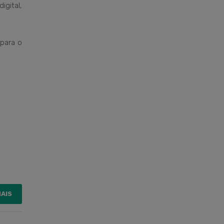
igital,
 para o
MAIS