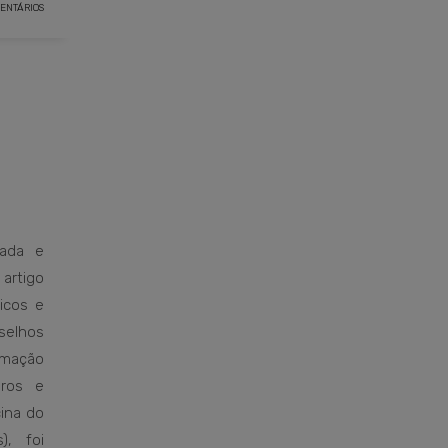
ENTÁRIOS
ada e
artigo
dicos e
selhos
rmação
iros e
ina do
), foi