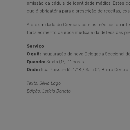
emissão da cédula de identidade médica. Estes doc
que é obrigatória para a prescrição de receitas, e
A proximidade do Cremers com os médicos do interi
fortalecimento da ética médica e da defesa das pre
Serviço
O quê:
Inauguração da nova Delegacia Seccional 
Quando:
Sexta (17), 11 horas
Onde:
Rua Paissandú, 1718 / Sala 01, Bairro Centro
Texto: Sílvia Lago
Edição: Letícia Bonato