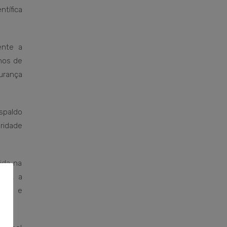
ntífica
ente a
hos de
gurança
spaldo
ridade
ida na
ico, a
tica e