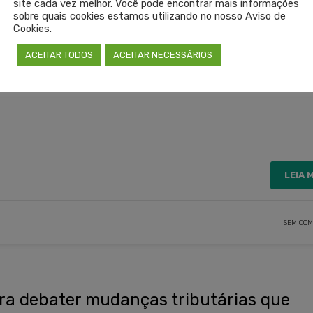
rcia Vaz, do coordenador das Câmaras Técnicas do Cremers, 
site cada vez melhor. Você pode encontrar mais informações
sobre quais cookies estamos utilizando no nosso Aviso de
missão de Preceptoria e Ensino Médico, Tânia Furlanetto,
Cookies.
tto.
ACEITAR TODOS
ACEITAR NECESSÁRIOS
LEIA 
SEM COM
ra debater mudanças tributárias que