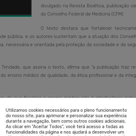
divulgado na Revista Bioética, publicação cie
do Conselho Federal de Medicina (CFM).
O texto destaca que fortalecer tecnicam
dade pública, e os autores sustentam que a atuação dos Consel
ima, necessária e orientada pela proteção da sociedade e da se
rindade, que assina o texto, afirma que “a publicação traz re
o ensino médico de qualidade, da ética profissional e da integ
rs de que fiscalizar o ensino médico não é interferência indev
inhada à proteção da sociedade. Mais do que um texto acadêm
Utilizamos cookies necessários para o pleno funcionamento
titucional para a defesa de padrões mínimos de qualidade, é
do nosso site, para aprimorar e personalizar sua experiência
durante a navegação, bem como outros cookies adicionais.
Ao clicar em "Aceitar Todos", você terá acesso a todas as
funcionalidades da página e nos ajudará a desenvolver um