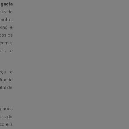
gacia
alizado
Centro,
erno e
cos da
 com a
cais e
rça o
Grande
tal de
gacias
ais de
ico e a