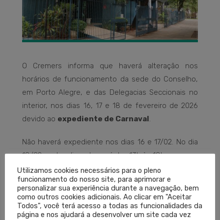
O Cremers informa que haverá alteração nos
horários de funcionamento da sede do Conselho,
em Porto Alegre, e das Delegacias Seccionais no
interior, nos dias 16, 17 e 18 de fevereiro de 2026
devido ao
expediente de Carnaval
.
Não haverá expediente nos dias 16 e 17/02. No dia
18/02, o atendimento será das 13h às 18h.
Utilizamos cookies necessários para o pleno
Os serviços do Cremers continuam
funcionamento do nosso site, para aprimorar e
personalizar sua experiência durante a navegação, bem
disponíveis pelo site ou pelo APP
!
como outros cookies adicionais. Ao clicar em "Aceitar
Todos", você terá acesso a todas as funcionalidades da
página e nos ajudará a desenvolver um site cada vez