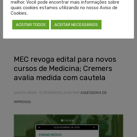
melhor. Você pode encontrar mais informações sobre
LEIA MAIS
quais cookies estamos utilizando no nosso Aviso de
Cookies.
ACEITAR TODOS
ACEITAR NECESSÁRIOS
PUBLICADO EM
DESTAQUES
,
NOTÍCIAS
SEM COMENTÁRIOS
MEC revoga edital para novos
cursos de Medicina; Cremers
avalia medida com cautela
QUINTA-FEIRA, 12 FEVEREIRO 2026
POR
ASSESSORIA DE
IMPRENSA