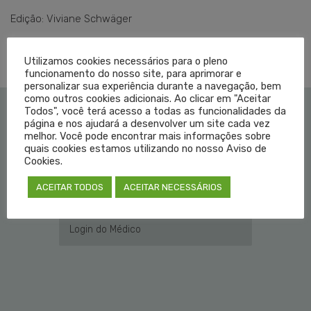
Edição: Viviane Schwäger
Utilizamos cookies necessários para o pleno
funcionamento do nosso site, para aprimorar e
personalizar sua experiência durante a navegação, bem
como outros cookies adicionais. Ao clicar em "Aceitar
Todos", você terá acesso a todas as funcionalidades da
página e nos ajudará a desenvolver um site cada vez
Institucional
melhor. Você pode encontrar mais informações sobre
quais cookies estamos utilizando no nosso Aviso de
Cookies.
Educação Médica
ACEITAR TODOS
ACEITAR NECESSÁRIOS
Fale Conosco
Login do Médico