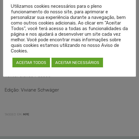
se não tratarmos do problema desde a sua origem”, afirmou.
Utilizamos cookies necessários para o pleno
funcionamento do nosso site, para aprimorar e
A corregedora também afirmou que não podemos esquecer
personalizar sua experiência durante a navegação, bem
da dimensão humana da questão, e não avaliar apenas os
como outros cookies adicionais. Ao clicar em "Aceitar
Todos", você terá acesso a todas as funcionalidades da
números.
página e nos ajudará a desenvolver um site cada vez
melhor. Você pode encontrar mais informações sobre
Confira
aqui
a matéria publicada sobre a audiência realizada
quais cookies estamos utilizando no nosso Aviso de
Cookies.
em dezembro de 2024, que também abordou essa
temática.
ACEITAR TODOS
ACEITAR NECESSÁRIOS
Texto: Clarice Passos
Edição: Viviane Schwäger
TAGGED EM:
MPE