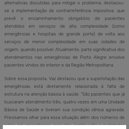
alternativas discutidas para mitigar o problema, destacou-
se a implementação da contrarreferência impositiva, que
prevê o encaminhamento obrigatório de pacientes
atendidos em serviços de alta complexidade (como
emergências e hospitais de grande porte) de volta aos
serviços de menor complexidade em suas cidades de
origem, quando possível. Atualmente, parte significativa dos
atendimentos nas emergências de Porto Alegre envolve
pacientes vindos do interior e da Região Metropolitana.
Sobre essa proposta, Vaz destacou que a superlotação das
emergências está diretamente relacionada à falta de
estrutura na atenção básica à saúde. “São pacientes que já
buscaram atendimento três, quatro vezes em uma Unidade
Básica de Saúde e tiveram sua condição clínica agravada.
Precisamos olhar para essa situação além dos números de
leitos em emergências, pois elas continuarão superlotadas