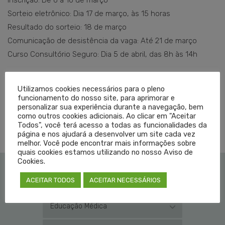
Inscrição: De 6 a 16 de março
Sorteio eletrônico: Dia 17 de março, às 15 horas
Resultado do sorteio: 18 de março
Comunicação de desistência da vaga: Até 21 de março
Curso Consultório Seguro: Dia 5 de abril, das 8h às 14h
Texto: Samuel Morais (sob supervisão de Sílvia Lago)
Utilizamos cookies necessários para o pleno
funcionamento do nosso site, para aprimorar e
personalizar sua experiência durante a navegação, bem
como outros cookies adicionais. Ao clicar em "Aceitar
TAGGED EM:
CONSULTÓRIO SEGURO
,
CURSO
Todos", você terá acesso a todas as funcionalidades da
página e nos ajudará a desenvolver um site cada vez
melhor. Você pode encontrar mais informações sobre
quais cookies estamos utilizando no nosso Aviso de
Cookies.
ACEITAR TODOS
ACEITAR NECESSÁRIOS
Institucional
Educação Médica