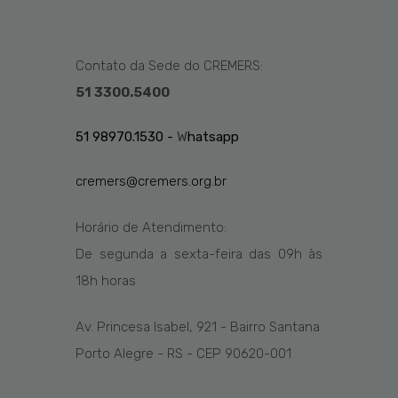
Contato da Sede do CREMERS:
51 3300.5400
51 98970.1530 -
W
hatsapp
cremers@cremers.org.br
Horário de Atendimento:
De segunda a sexta-feira das
09h
às
1
8
h
horas
Av. Princesa Isabel, 921 - Bairro Santana
Porto Alegre - RS - CEP 90620-001