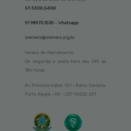
51 3300.5400
51 98970.1530 -
W
hatsapp
cremers@cremers.org.br
Horário de Atendimento:
De segunda a sexta-feira das
09h
às
1
8
h
horas
Av. Princesa Isabel, 921 - Bairro Santana
Porto Alegre - RS - CEP 90620-001