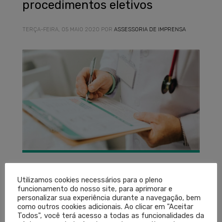
procedimentos eletivos
TERÇA-FEIRA, 05 MAIO 2020
POR
ASSESSORIA DE IMPRENSA
O Conselho Regional de Medicina do Rio Grande do
Utilizamos cookies necessários para o pleno
funcionamento do nosso site, para aprimorar e
Sul (Cremers) esclarece que os procedimentos
personalizar sua experiência durante a navegação, bem
eletivos, cuja postergação possa causar danos ao
como outros cookies adicionais. Ao clicar em "Aceitar
Todos", você terá acesso a todas as funcionalidades da
paciente, podem ser realizados, ficando tal decisão