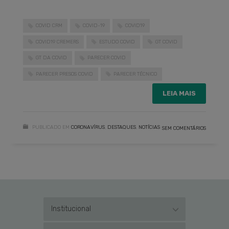
COVID CRM
COVID-19
COVID19
COVID19 CREMERS
ESTUDO COVID
GT COVID
GT DA COVID
PARECER COVID
PARECER PRESOS COVID
PARECER TÉCNICO
LEIA MAIS
PUBLICADO EM
CORONAVÍRUS
,
DESTAQUES
,
NOTÍCIAS
SEM COMENTÁRIOS
Institucional