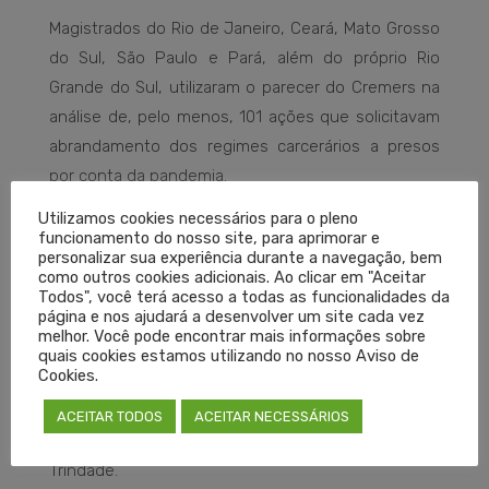
Magistrados do Rio de Janeiro, Ceará, Mato Grosso
do Sul, São Paulo e Pará, além do próprio Rio
Grande do Sul, utilizaram o parecer do Cremers na
análise de, pelo menos, 101 ações que solicitavam
abrandamento dos regimes carcerários a presos
por conta da pandemia.
Utilizamos cookies necessários para o pleno
“Nosso Grupo de Trabalho para Enfrentamento à
funcionamento do nosso site, para aprimorar e
personalizar sua experiência durante a navegação, bem
Covid-19 é formado por médicos com larga
como outros cookies adicionais. Ao clicar em "Aceitar
experiência em Infectologia, Medicina Intensiva e
Todos", você terá acesso a todas as funcionalidades da
página e nos ajudará a desenvolver um site cada vez
em Emergência, e produziu um documento
melhor. Você pode encontrar mais informações sobre
eminentemente técnico. E o seu acolhimento pelo
quais cookies estamos utilizando no nosso Aviso de
Cookies.
Judiciário mostra que havia carência de
informações técnicas para auxiliar os magistrados a
ACEITAR TODOS
ACEITAR NECESSÁRIOS
formarem convicção nessas situações”, salienta
Trindade.