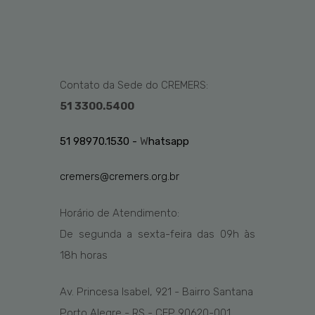
Contato da Sede do CREMERS:
51 3300.5400
51 98970.1530 -
W
hatsapp
cremers@cremers.org.br
Horário de Atendimento:
De segunda a sexta-feira das
09h
às
1
8
h
horas
Av. Princesa Isabel, 921 - Bairro Santana
Porto Alegre - RS - CEP 90620-001