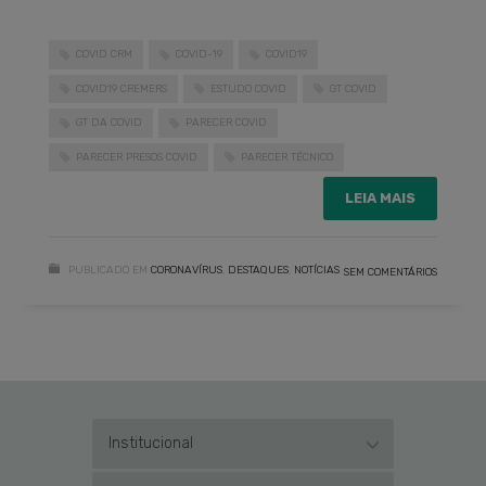
COVID CRM
COVID-19
COVID19
COVID19 CREMERS
ESTUDO COVID
GT COVID
GT DA COVID
PARECER COVID
PARECER PRESOS COVID
PARECER TÉCNICO
LEIA MAIS
PUBLICADO EM
CORONAVÍRUS
,
DESTAQUES
,
NOTÍCIAS
SEM COMENTÁRIOS
Institucional