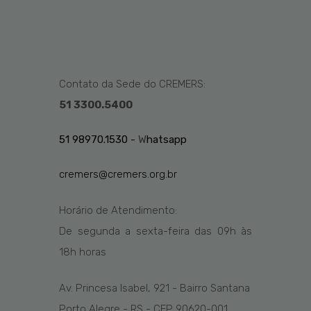
Contato da Sede do CREMERS:
51 3300.5400
51 98970.1530 -
W
hatsapp
cremers@cremers.org.br
Horário de Atendimento:
De segunda a sexta-feira das
09h
às
1
8
h
horas
Av. Princesa Isabel, 921 - Bairro Santana
Porto Alegre - RS - CEP 90620-001