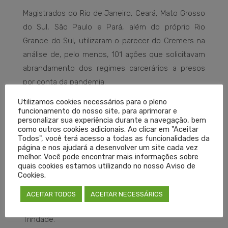
Magistrados do Rio de Janeiro, Ceará, Mato Grosso
do Sul, São Paulo e Pará, além do próprio Rio
Grande do Sul, utilizaram o parecer do Cremers na
análise de, pelo menos, 101 ações que solicitavam
abrandamento dos regimes carcerários a presos
por conta da pandemia.
Utilizamos cookies necessários para o pleno
“Nosso Grupo de Trabalho para Enfrentamento à
funcionamento do nosso site, para aprimorar e
personalizar sua experiência durante a navegação, bem
Covid-19 é formado por médicos com larga
como outros cookies adicionais. Ao clicar em "Aceitar
experiência em Infectologia, Medicina Intensiva e
Todos", você terá acesso a todas as funcionalidades da
página e nos ajudará a desenvolver um site cada vez
em Emergência, e produziu um documento
melhor. Você pode encontrar mais informações sobre
eminentemente técnico. E o seu acolhimento pelo
quais cookies estamos utilizando no nosso Aviso de
Cookies.
Judiciário mostra que havia carência de
informações técnicas para auxiliar os magistrados a
ACEITAR TODOS
ACEITAR NECESSÁRIOS
formarem convicção nessas situações”, salienta
Trindade.