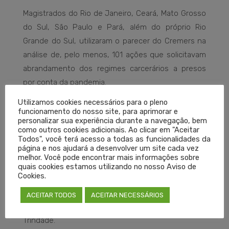
Magistrados do Rio de Janeiro, Ceará, Mato Grosso
do Sul, São Paulo e Pará, além do próprio Rio
Grande do Sul, utilizaram o parecer do Cremers na
análise de, pelo menos, 101 ações que solicitavam
abrandamento dos regimes carcerários a presos
por conta da pandemia.
Utilizamos cookies necessários para o pleno
“Nosso Grupo de Trabalho para Enfrentamento à
funcionamento do nosso site, para aprimorar e
personalizar sua experiência durante a navegação, bem
Covid-19 é formado por médicos com larga
como outros cookies adicionais. Ao clicar em "Aceitar
experiência em Infectologia, Medicina Intensiva e
Todos", você terá acesso a todas as funcionalidades da
página e nos ajudará a desenvolver um site cada vez
em Emergência, e produziu um documento
melhor. Você pode encontrar mais informações sobre
eminentemente técnico. E o seu acolhimento pelo
quais cookies estamos utilizando no nosso Aviso de
Cookies.
Judiciário mostra que havia carência de
informações técnicas para auxiliar os magistrados a
ACEITAR TODOS
ACEITAR NECESSÁRIOS
formarem convicção nessas situações”, salienta
Trindade.