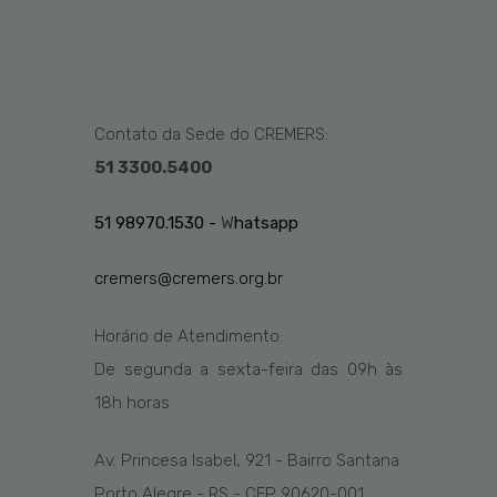
Contato da Sede do CREMERS:
51 3300.5400
51 98970.1530 -
W
hatsapp
cremers@cremers.org.br
Horário de Atendimento:
De segunda a sexta-feira das
09h
às
1
8
h
horas
Av. Princesa Isabel, 921 - Bairro Santana
Porto Alegre - RS - CEP 90620-001