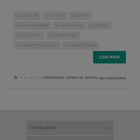
COVID CRM
COVID-19
COVID19
COVID19 CREMERS
ESTUDO COVID
GT COVID
GT DA COVID
PARECER COVID
PARECER PRESOS COVID
PARECER TÉCNICO
LEIA MAIS
PUBLICADO EM
CORONAVÍRUS
,
DESTAQUES
,
NOTÍCIAS
SEM COMENTÁRIOS
Institucional