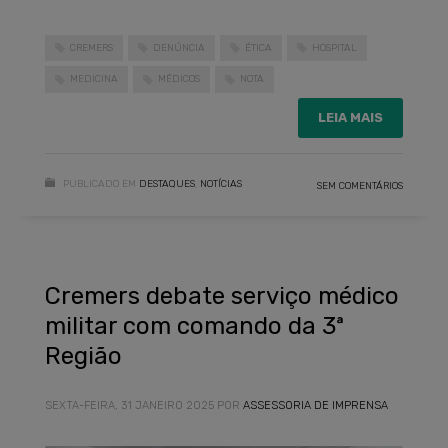
CREMERS
DENÚNCIA
ÉTICA
HOSPITAL
MEDICINA
MÉDICOS
NOTA
LEIA MAIS
PUBLICADO EM
DESTAQUES
,
NOTÍCIAS
SEM COMENTÁRIOS
Cremers debate serviço médico
militar com comando da 3ª
Região
SEXTA-FEIRA, 31 JANEIRO 2025
POR
ASSESSORIA DE IMPRENSA