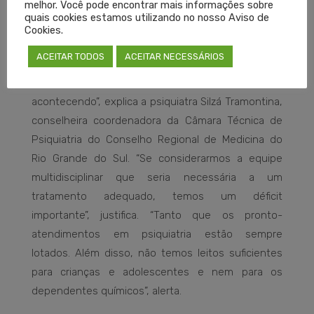
melhor. Você pode encontrar mais informações sobre
quais cookies estamos utilizando no nosso Aviso de
Ainda assim, e diante de uma demanda crescente
Cookies.
que pressiona o sistema, essa estrutura causa
ACEITAR TODOS
ACEITAR NECESSÁRIOS
preocupação. “Não é só ter o leito. É preciso que o
paciente tenha tratamento, e isso não está
acontecendo”, explica a psiquiatra Silzá Tramontina,
conselheira coordenadora da Câmara Técnica de
Psiquiatria do Conselho Regional de Medicina do
Rio Grande do Sul. “Se considerarmos a equipe
multidisciplinar que seria necessária a um
tratamento adequado, temos um déficit
importante”, justifica. “Tanto que os pronto-
atendimentos em psiquiatria estão sempre
lotados. Além disso, não temos leitos suficientes
para crianças e adolescentes e nem para os
dependentes químicos”, alerta.