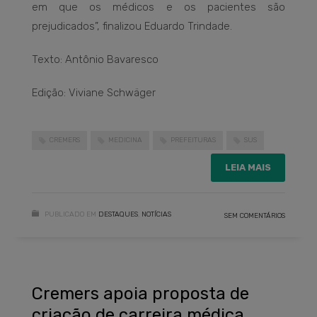
em que os médicos e os pacientes são
prejudicados”, finalizou Eduardo Trindade.
Texto: Antônio Bavaresco
Edição: Viviane Schwäger
CREMERS
MEDICINA
PREFEITURAS
SUS
LEIA MAIS
PUBLICADO EM
DESTAQUES
,
NOTÍCIAS
SEM COMENTÁRIOS
Cremers apoia proposta de
criação de carreira médica