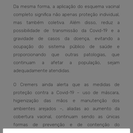
Da mesma forma, a aplicação do esquema vacinal
completo significa não apenas proteção individual,
mas também coletiva. Além disso, reduz a
possibilidade de transmissão da Covid-19 e a
gravidade de casos da doença, evitando a
ocupação do sistema público de saúde e
proporcionando que outras patologias, que
continuam a afetar a população, sejam
adequadamente atendidas.
O Cremers ainda alerta que as medidas de
proteção contra a Covid-19 – uso de máscara,
higienização das mãos e manutenção dos
ambientes arejados –, aliadas ao aumento da
cobertura vacinal, continuam sendo as únicas
formas de prevenção e de contenção do
agravamento da pandemia.