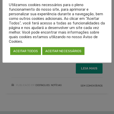
Utilizamos cookies necessários para o pleno
funcionamento do nosso site, para aprimorar e
Porto Alegre, 20 de dezembro de 2021.
personalizar sua experiência durante a navegação, bem
como outros cookies adicionais. Ao clicar em "Aceitar
Conselho Regional de Medicina do Estado do Rio
Todos", você terá acesso a todas as funcionalidades da
Grande do Sul (Cremers)
página e nos ajudará a desenvolver um site cada vez
melhor. Você pode encontrar mais informações sobre
quais cookies estamos utilizando no nosso Aviso de
Cookies.
ANVISA
CORONAVÍRUS
COVID-19
POSICIONAMENTO ANVISA
VACINA
VACINAÇÃO
ACEITAR TODOS
ACEITAR NECESSÁRIOS
VARIANTE COVID-19
LEIA MAIS
PUBLICADO EM
DESTAQUES
,
NOTÍCIAS
SEM COMENTÁRIOS