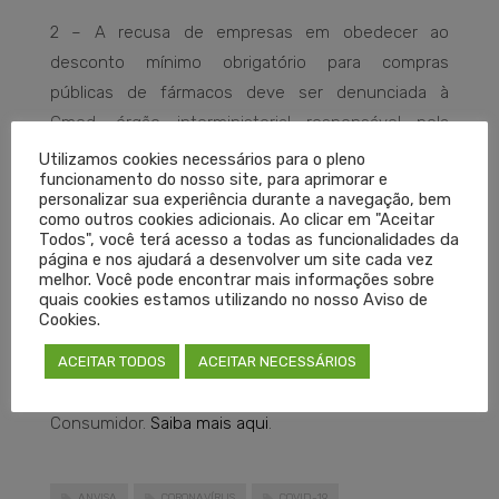
2 – A recusa de empresas em obedecer ao
desconto mínimo obrigatório para compras
públicas de fármacos deve ser denunciada à
Cmed, órgão interministerial responsável pela
regulação econômica das atividades de compra e
Utilizamos cookies necessários para o pleno
funcionamento do nosso site, para aprimorar e
venda desses produtos no país.
personalizar sua experiência durante a navegação, bem
como outros cookies adicionais. Ao clicar em "Aceitar
Todos", você terá acesso a todas as funcionalidades da
3 – Denuncie! É importante a participação da
página e nos ajudará a desenvolver um site cada vez
sociedade. Para denunciar a prática,
acesse aqui
.
melhor. Você pode encontrar mais informações sobre
quais cookies estamos utilizando no nosso Aviso de
Cookies.
4 – A prática de aumentar injustificadamente os
ACEITAR TODOS
ACEITAR NECESSÁRIOS
preços de medicamentos está em desacordo com
as normas da Cmed e do Código de Defesa do
Consumidor.
Saiba mais aqui
.
ANVISA
CORONAVÍRUS
COVID-19