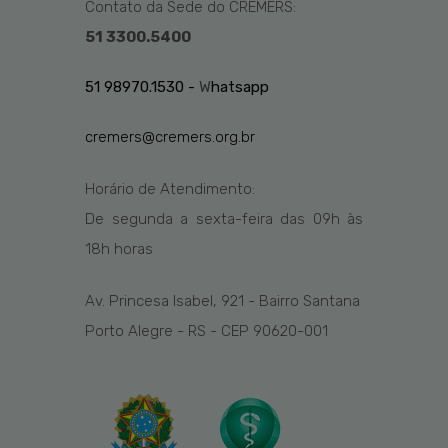
Contato da Sede do CREMERS:
51 3300.5400
51 98970.1530 -
W
hatsapp
cremers@cremers.org.br
Horário de Atendimento:
De segunda a sexta-feira das
09h
às
1
8
h
horas
Av. Princesa Isabel, 921 - Bairro Santana
Porto Alegre - RS - CEP 90620-001