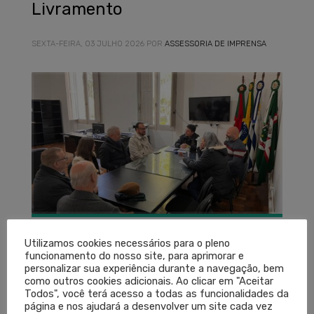
Livramento
SEXTA-FEIRA, 03 JULHO 2026
POR
ASSESSORIA DE IMPRENSA
Utilizamos cookies necessários para o pleno
A comitiva do Conselho Regional de Medicina do
funcionamento do nosso site, para aprimorar e
personalizar sua experiência durante a navegação, bem
Estado do Rio Grande do Sul (Cremers) esteve em
como outros cookies adicionais. Ao clicar em "Aceitar
Sant’Ana do Livramento nesta sexta-feira (3) para
Todos", você terá acesso a todas as funcionalidades da
página e nos ajudará a desenvolver um site cada vez
reunião com a Prefeitura e a Secretaria Municipal