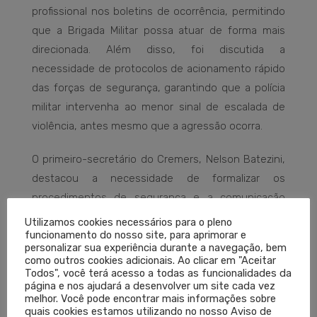
profissional nos boletins de ocorrência, permitindo
que a Brigada Militar possa atuar de forma mais
direcionada. Além disso, foi discutida a
necessidade de protocolos de acionamento rápido
das forças de segurança, garantindo que a polícia
militar intervenha ao menor sinal de escalada de
violência, antes mesmo que a agressão ocorra.
O primeiro-secretário do Cremers, Nelson Batezini,
destacou a necessidade de formalizar os
procedimentos de segurança e a comunicação
entre as instituições: “É importante que os
Utilizamos cookies necessários para o pleno
funcionamento do nosso site, para aprimorar e
diretores técnicos das instituições orientem seus
personalizar sua experiência durante a navegação, bem
médicos a fazerem o boletim de ocorrência para
como outros cookies adicionais. Ao clicar em "Aceitar
Todos", você terá acesso a todas as funcionalidades da
termos estatísticas”, recomendou.
página e nos ajudará a desenvolver um site cada vez
melhor. Você pode encontrar mais informações sobre
Para o Cremers, a naturalização da violência verbal
quais cookies estamos utilizando no nosso Aviso de