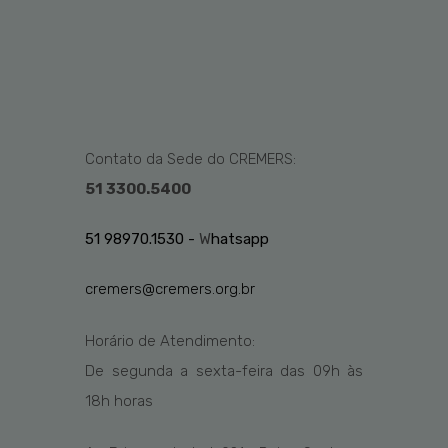
Contato da Sede do CREMERS:
51 3300.5400
51 98970.1530 -
W
hatsapp
cremers@cremers.org.br
Horário de Atendimento:
De segunda a sexta-feira das
09h
às
1
8
h
horas