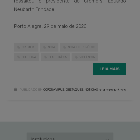
ressaltou o presidente do Cremers, Eduardo
Neubarth Trindade.
Porto Alegre, 29 de maio de 2020.
CREMERS
NOTA
NOTA DE REPÚDIO
OBSTETRA
OBSTETRÍCIA
VIOLÊNCIA
LEIA MAIS
PUBLICADO EM
CORONAVÍRUS
,
DESTAQUES
,
NOTÍCIAS
SEM COMENTÁRIOS
Institucional