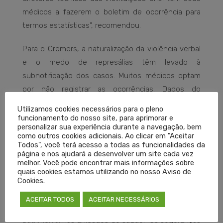
médicos a fazerem o boletim de ocorrência para
termos estatísticas”, recomendou.
Para o Cremers, a naturalização da violência verbal
e o medo de represálias têm levado à
subnotificação dos casos. Muitos médicos optam
por não registrar as ocorrências. Dados do
Conselho Federal de Medicina (CFM) revelam que,
Utilizamos cookies necessários para o pleno
em 2024, foram registrados 4.562 boletins de
funcionamento do nosso site, para aprimorar e
personalizar sua experiência durante a navegação, bem
ocorrência por agressões a médicos no Brasil, o
como outros cookies adicionais. Ao clicar em "Aceitar
que representa uma média de 12 profissionais
Todos", você terá acesso a todas as funcionalidades da
página e nos ajudará a desenvolver um site cada vez
atacados a cada dia.
melhor. Você pode encontrar mais informações sobre
quais cookies estamos utilizando no nosso Aviso de
Ana Paula Freitas, presidente da Abramede-RS,
Cookies.
destacou uma perspectiva fundamental sobre
ACEITAR TODOS
ACEITAR NECESSÁRIOS
prevenção e o papel das equipes de segurança
patrimonial nas unidades de saúde. “Os seguranças