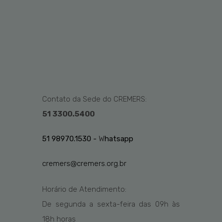
Contato da Sede do CREMERS:
51 3300.5400
51 98970.1530 -
W
hatsapp
cremers@cremers.org.br
Horário de Atendimento:
De segunda a sexta-feira das
09h
às
1
8
h
horas