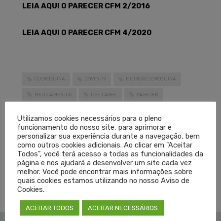
LEIA AQUI O PARECER CFM 2/2016
LEIA AQUI O PARECER CFM 4/2020
CLOROQUINA
COVID-19
HIDROXICLOROQUINA
MEDICAMENTOS
OFF LABEL
PARECER
PRESCRIÇÃO DE MEDICAMENTOS
Utilizamos cookies necessários para o pleno
funcionamento do nosso site, para aprimorar e
LEIA MAIS
personalizar sua experiência durante a navegação, bem
como outros cookies adicionais. Ao clicar em "Aceitar
Todos", você terá acesso a todas as funcionalidades da
página e nos ajudará a desenvolver um site cada vez
PUBLICADO EM
CORONAVÍRUS
,
DESTAQUES
,
NOTÍCIAS
SEM COMENTÁRIOS
melhor. Você pode encontrar mais informações sobre
quais cookies estamos utilizando no nosso Aviso de
Cookies.
ACEITAR TODOS
ACEITAR NECESSÁRIOS