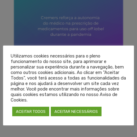
Utilizamos cookies necessários para o pleno
funcionamento do nosso site, para aprimorar e
personalizar sua experiência durante a navegação, bem
como outros cookies adicionais. Ao clicar em "Aceitar
O Conselho Regional de Medicina do Estado do Rio
Todos", você terá acesso a todas as funcionalidades da
Grande do Sul (Cremers) publicou nota técnica com
página e nos ajudará a desenvolver um site cada vez
melhor. Você pode encontrar mais informações sobre
esclarecimentos sobre tratamento antiviral para
quais cookies estamos utilizando no nosso Aviso de
infecções por Covid-19 no estado. O documento
Cookies.
orienta sobre a viabilidade, durante a pandemia, de
ACEITAR TODOS
ACEITAR NECESSÁRIOS
os médicos receitarem medicamentos para uso off
label.