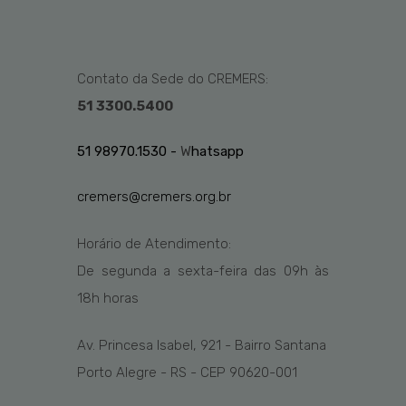
Contato da Sede do CREMERS:
51 3300.5400
51 98970.1530 -
W
hatsapp
cremers@cremers.org.br
Horário de Atendimento:
De segunda a sexta-feira das
09h
às
1
8
h
horas
Av. Princesa Isabel, 921 - Bairro Santana
Porto Alegre - RS - CEP 90620-001