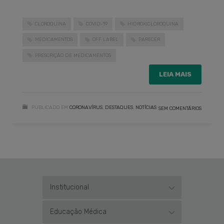
CLOROQUINA
COVID-19
HIDROXICLOROQUINA
MEDICAMENTOS
OFF LABEL
PARECER
PRESCRIÇÃO DE MEDICAMENTOS
LEIA MAIS
PUBLICADO EM
CORONAVÍRUS
,
DESTAQUES
,
NOTÍCIAS
SEM COMENTÁRIOS
Institucional
Educação Médica