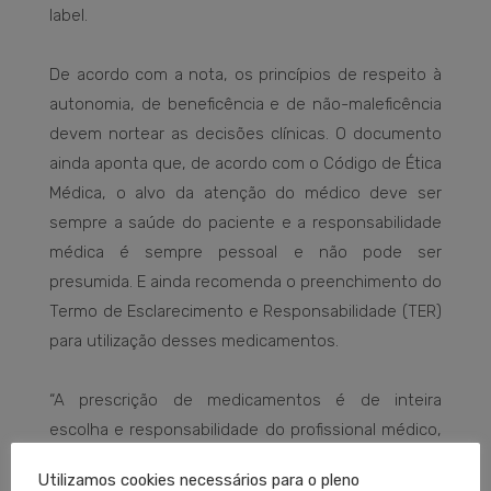
label.
De acordo com a nota, os princípios de respeito à
autonomia, de beneficência e de não-maleficência
devem nortear as decisões clínicas. O documento
ainda aponta que, de acordo com o Código de Ética
Médica, o alvo da atenção do médico deve ser
sempre a saúde do paciente e a responsabilidade
médica é sempre pessoal e não pode ser
presumida. E ainda recomenda o preenchimento do
Termo de Esclarecimento e Responsabilidade (TER)
para utilização desses medicamentos.
“A prescrição de medicamentos é de inteira
escolha e responsabilidade do profissional médico,
desde que respeitados os preceitos da autonomia,
Utilizamos cookies necessários para o pleno
da beneficência e da não-maleficência”, reitera o