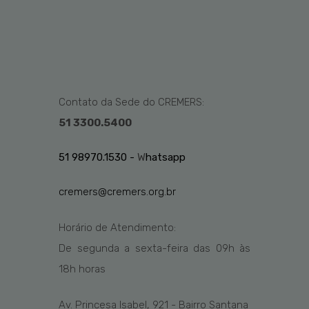
Contato da Sede do CREMERS:
51 3300.5400
51 98970.1530 -
W
hatsapp
cremers@cremers.org.br
Horário de Atendimento:
De segunda a sexta-feira das
09h
às
1
8
h
horas
Av. Princesa Isabel, 921 - Bairro Santana