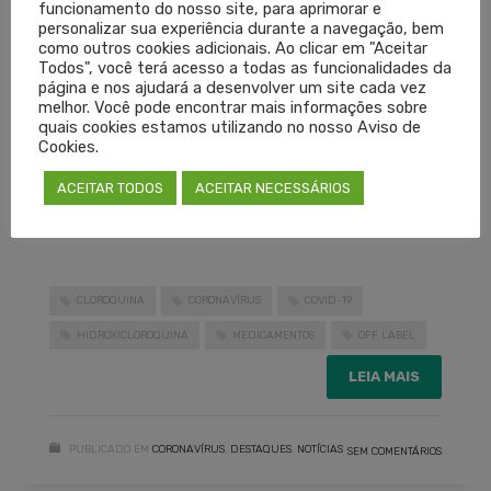
funcionamento do nosso site, para aprimorar e
presidente do Cremers, Carlos Isaia Filho.
personalizar sua experiência durante a navegação, bem
como outros cookies adicionais. Ao clicar em "Aceitar
Todos", você terá acesso a todas as funcionalidades da
O documento tem validade enquanto durar a
página e nos ajudará a desenvolver um site cada vez
melhor. Você pode encontrar mais informações sobre
pandemia do novo Coronavírus.
quais cookies estamos utilizando no nosso Aviso de
Cookies.
ACEITAR TODOS
ACEITAR NECESSÁRIOS
CONFIRA A NOTA NA ÍNTEGRA
CLOROQUINA
CORONAVÍRUS
COVID-19
HIDROXICLOROQUINA
MEDICAMENTOS
OFF LABEL
LEIA MAIS
PUBLICADO EM
CORONAVÍRUS
,
DESTAQUES
,
NOTÍCIAS
SEM COMENTÁRIOS