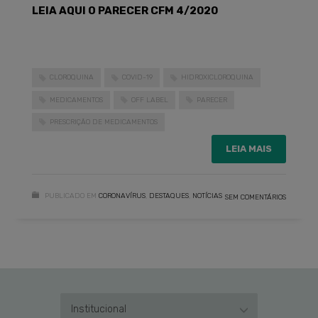
LEIA AQUI O PARECER CFM 4/2020
CLOROQUINA
COVID-19
HIDROXICLOROQUINA
MEDICAMENTOS
OFF LABEL
PARECER
PRESCRIÇÃO DE MEDICAMENTOS
LEIA MAIS
PUBLICADO EM
CORONAVÍRUS
,
DESTAQUES
,
NOTÍCIAS
SEM COMENTÁRIOS
Institucional